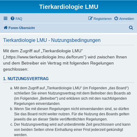
Tierkardiologie LMU
FAQ
Registrieren
Anmelden
S
Foren-Übersicht
u
Tierkardiologie LMU - Nutzungsbedingungen
c
h
Mit dem Zugriff auf „Tierkardiologie LMU“
(„https://www.tierkardiologie.lmu.de/forum“) wird zwischen Ihnen
e
und dem Betreiber ein Vertrag mit folgenden Regelungen
geschlossen:
1. NUTZUNGSVERTRAG
Mit dem Zugriff auf „Tierkardiologie LMU“ (im Folgenden „das Board“)
schließen Sie einen Nutzungsvertrag mit dem Betreiber des Boards ab
(im Folgenden „Betreiber“) und erklären sich mit den nachfolgenden
Regelungen einverstanden.
Wenn Sie mit diesen Regelungen nicht einverstanden sind, so dürfen
Sie das Board nicht weiter nutzen. Für die Nutzung des Boards gelten
jeweils die an dieser Stelle veröffentlichten Regelungen.
Der Nutzungsvertrag wird auf unbestimmte Zeit geschlossen und kann
von beiden Seiten ohne Einhaltung einer Frist jederzeit gekündigt
werden.