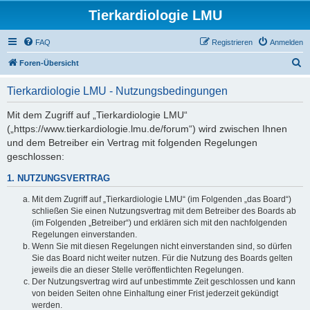
Tierkardiologie LMU
FAQ
Registrieren
Anmelden
S
Foren-Übersicht
u
Tierkardiologie LMU - Nutzungsbedingungen
c
h
Mit dem Zugriff auf „Tierkardiologie LMU“
(„https://www.tierkardiologie.lmu.de/forum“) wird zwischen Ihnen
e
und dem Betreiber ein Vertrag mit folgenden Regelungen
geschlossen:
1. NUTZUNGSVERTRAG
Mit dem Zugriff auf „Tierkardiologie LMU“ (im Folgenden „das Board“)
schließen Sie einen Nutzungsvertrag mit dem Betreiber des Boards ab
(im Folgenden „Betreiber“) und erklären sich mit den nachfolgenden
Regelungen einverstanden.
Wenn Sie mit diesen Regelungen nicht einverstanden sind, so dürfen
Sie das Board nicht weiter nutzen. Für die Nutzung des Boards gelten
jeweils die an dieser Stelle veröffentlichten Regelungen.
Der Nutzungsvertrag wird auf unbestimmte Zeit geschlossen und kann
von beiden Seiten ohne Einhaltung einer Frist jederzeit gekündigt
werden.