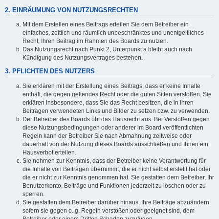
2. EINRÄUMUNG VON NUTZUNGSRECHTEN
Mit dem Erstellen eines Beitrags erteilen Sie dem Betreiber ein
einfaches, zeitlich und räumlich unbeschränktes und unentgeltliches
Recht, Ihren Beitrag im Rahmen des Boards zu nutzen.
Das Nutzungsrecht nach Punkt 2, Unterpunkt a bleibt auch nach
Kündigung des Nutzungsvertrages bestehen.
3. PFLICHTEN DES NUTZERS
Sie erklären mit der Erstellung eines Beitrags, dass er keine Inhalte
enthält, die gegen geltendes Recht oder die guten Sitten verstoßen. Sie
erklären insbesondere, dass Sie das Recht besitzen, die in Ihren
Beiträgen verwendeten Links und Bilder zu setzen bzw. zu verwenden.
Der Betreiber des Boards übt das Hausrecht aus. Bei Verstößen gegen
diese Nutzungsbedingungen oder anderer im Board veröffentlichten
Regeln kann der Betreiber Sie nach Abmahnung zeitweise oder
dauerhaft von der Nutzung dieses Boards ausschließen und Ihnen ein
Hausverbot erteilen.
Sie nehmen zur Kenntnis, dass der Betreiber keine Verantwortung für
die Inhalte von Beiträgen übernimmt, die er nicht selbst erstellt hat oder
die er nicht zur Kenntnis genommen hat. Sie gestatten dem Betreiber, Ihr
Benutzerkonto, Beiträge und Funktionen jederzeit zu löschen oder zu
sperren.
Sie gestatten dem Betreiber darüber hinaus, Ihre Beiträge abzuändern,
sofern sie gegen o. g. Regeln verstoßen oder geeignet sind, dem
Betreiber oder einem Dritten Schaden zuzufügen.