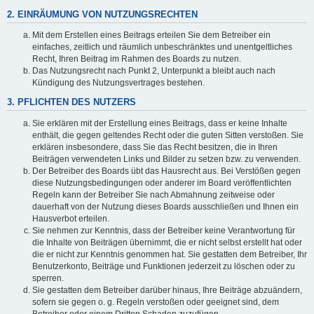
2. EINRÄUMUNG VON NUTZUNGSRECHTEN
Mit dem Erstellen eines Beitrags erteilen Sie dem Betreiber ein
einfaches, zeitlich und räumlich unbeschränktes und unentgeltliches
Recht, Ihren Beitrag im Rahmen des Boards zu nutzen.
Das Nutzungsrecht nach Punkt 2, Unterpunkt a bleibt auch nach
Kündigung des Nutzungsvertrages bestehen.
3. PFLICHTEN DES NUTZERS
Sie erklären mit der Erstellung eines Beitrags, dass er keine Inhalte
enthält, die gegen geltendes Recht oder die guten Sitten verstoßen. Sie
erklären insbesondere, dass Sie das Recht besitzen, die in Ihren
Beiträgen verwendeten Links und Bilder zu setzen bzw. zu verwenden.
Der Betreiber des Boards übt das Hausrecht aus. Bei Verstößen gegen
diese Nutzungsbedingungen oder anderer im Board veröffentlichten
Regeln kann der Betreiber Sie nach Abmahnung zeitweise oder
dauerhaft von der Nutzung dieses Boards ausschließen und Ihnen ein
Hausverbot erteilen.
Sie nehmen zur Kenntnis, dass der Betreiber keine Verantwortung für
die Inhalte von Beiträgen übernimmt, die er nicht selbst erstellt hat oder
die er nicht zur Kenntnis genommen hat. Sie gestatten dem Betreiber, Ihr
Benutzerkonto, Beiträge und Funktionen jederzeit zu löschen oder zu
sperren.
Sie gestatten dem Betreiber darüber hinaus, Ihre Beiträge abzuändern,
sofern sie gegen o. g. Regeln verstoßen oder geeignet sind, dem
Betreiber oder einem Dritten Schaden zuzufügen.