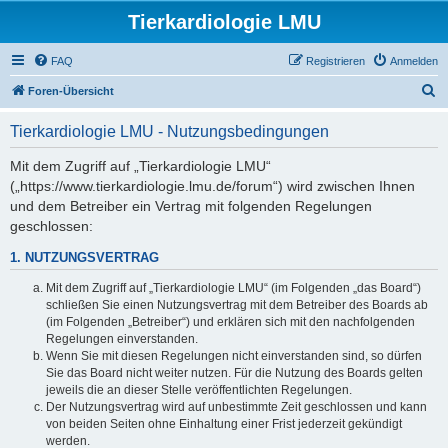
Tierkardiologie LMU
FAQ
Registrieren
Anmelden
S
Foren-Übersicht
u
Tierkardiologie LMU - Nutzungsbedingungen
c
h
Mit dem Zugriff auf „Tierkardiologie LMU“
(„https://www.tierkardiologie.lmu.de/forum“) wird zwischen Ihnen
e
und dem Betreiber ein Vertrag mit folgenden Regelungen
geschlossen:
1. NUTZUNGSVERTRAG
Mit dem Zugriff auf „Tierkardiologie LMU“ (im Folgenden „das Board“)
schließen Sie einen Nutzungsvertrag mit dem Betreiber des Boards ab
(im Folgenden „Betreiber“) und erklären sich mit den nachfolgenden
Regelungen einverstanden.
Wenn Sie mit diesen Regelungen nicht einverstanden sind, so dürfen
Sie das Board nicht weiter nutzen. Für die Nutzung des Boards gelten
jeweils die an dieser Stelle veröffentlichten Regelungen.
Der Nutzungsvertrag wird auf unbestimmte Zeit geschlossen und kann
von beiden Seiten ohne Einhaltung einer Frist jederzeit gekündigt
werden.