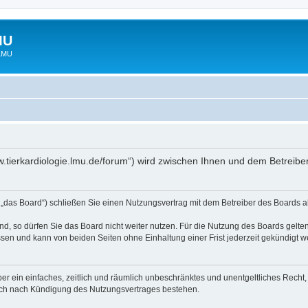
MU
 LMU
www.tierkardiologie.lmu.de/forum“) wird zwischen Ihnen und dem Betreib
 „das Board“) schließen Sie einen Nutzungsvertrag mit dem Betreiber des Boards ab
, so dürfen Sie das Board nicht weiter nutzen. Für die Nutzung des Boards gelten 
sen und kann von beiden Seiten ohne Einhaltung einer Frist jederzeit gekündigt w
iber ein einfaches, zeitlich und räumlich unbeschränktes und unentgeltliches Rech
auch nach Kündigung des Nutzungsvertrages bestehen.