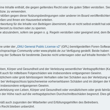
keine Inhalte enthält, die gegen geltendes Recht oder die guten Sitten verstoßen. Si
n bzw. zu verwenden.
erstößen gegen diese Nutzungsbedingungen oder anderer im Board veröffentlicht
ßen und Ihnen ein Hausverbot erteilen.
wortung für die Inhalte von Beiträgen übernimmt, die er nicht selbst erstellt hat 
derzeit zu löschen oder zu sperren.
äge abzuändern, sofern sie gegen o. g. Regeln verstoßen oder geeignet sind, dem 
e unter der „
GNU General Public License v2
“ (GPL) bereitgestellten Foren-Soft
chsprachige Community unter www.phpbb.de zur Verfügung gestellt. Beide haben ke
g der Software für bestimmte Zwecke nicht untersagen oder auf Inhalte fremder F
ben, Körper und Gesundheit und der Verletzung wesentlicher Vertragspflichten (Kard
gilt auch für mittelbare Folgeschäden wie insbesondere entgangenen Gewinn.
ätzlichem oder grob fahrlässigem Verhalten oder bei Schäden aus der Verletzung 
 die bei Vertragsschluss typischerweise vorhersehbaren Schäden und im übrigen de
wie insbesondere entgangenen Gewinn.
erletzung von Leben, Körper und Gesundheit oder vorsätzlichem oder grob fahrläs
der Höhe nach auf die vertragstypischen Durchschnittsschäden begrenzt. Dies gi
mäß auch zugunsten der Mitarbeiter und Erfüllungsgehilfen des Betreibers.
 Recht bleiben unberührt.