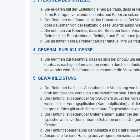
3. PFLICHTEN DES NUTZERS
Sie erklären mit der Erstellung eines Beitrags, dass er 
Ihren Beiträgen verwendeten Links und Bilder zu setze
Der Betreiber des Boards übt das Hausrecht aus. Bei V
oder dauerhaft von der Nutzung dieses Boards ausschlie
Sie nehmen zur Kenntnis, dass der Betreiber keine Verant
Betreiber, Ihr Benutzerkonto, Beiträge und Funktionen je
Sie gestatten dem Betreiber darüber hinaus, Ihre Beitr
4. GENERAL PUBLIC LICENSE
Sie nehmen zur Kenntnis, dass es sich bei phpBB um ein
deutschsprachige Informationen werden durch die deuts
verwendet wird. Sie können insbesondere die Verwendun
5. GEWÄHRLEISTUNG
Der Betreiber haftet mit Ausnahme der Verletzung von Le
grob fahrlässiges Verhalten zurückzuführen sind. Dies 
Die Haftung ist gegenüber Verbrauchern außer bei vors
wesentlicher Vertragspflichten (Kardinalpflichten) auf
begrenzt. Dies gilt auch für mittelbare Folgeschäden 
Die Haftung ist gegenüber Unternehmern außer bei der V
typischerweise vorhersehbaren Schäden und im Übrigen 
Gewinn.
Die Haftungsbegrenzung der Absätze a bis c gilt sinnge
Ansprüche für eine Haftung aus zwingendem nationalem