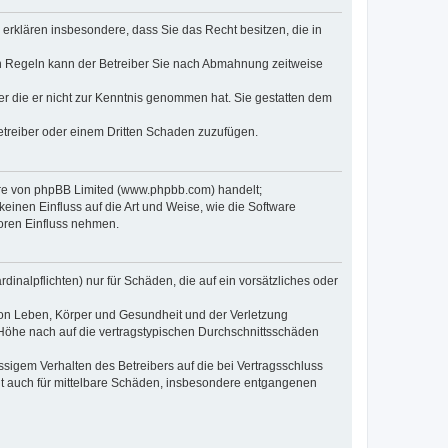
e erklären insbesondere, dass Sie das Recht besitzen, die in
en Regeln kann der Betreiber Sie nach Abmahnung zeitweise
oder die er nicht zur Kenntnis genommen hat. Sie gestatten dem
Betreiber oder einem Dritten Schaden zuzufügen.
ware von phpBB Limited (www.phpbb.com) handelt;
inen Einfluss auf die Art und Weise, wie die Software
oren Einfluss nehmen.
inalpflichten) nur für Schäden, die auf ein vorsätzliches oder
von Leben, Körper und Gesundheit und der Verletzung
r Höhe nach auf die vertragstypischen Durchschnittsschäden
sigem Verhalten des Betreibers auf die bei Vertragsschluss
lt auch für mittelbare Schäden, insbesondere entgangenen