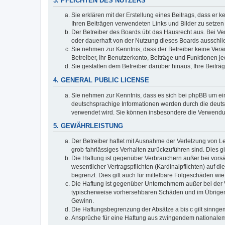
3. PFLICHTEN DES NUTZERS
Sie erklären mit der Erstellung eines Beitrags, dass er 
Ihren Beiträgen verwendeten Links und Bilder zu setze
Der Betreiber des Boards übt das Hausrecht aus. Bei V
oder dauerhaft von der Nutzung dieses Boards ausschlie
Sie nehmen zur Kenntnis, dass der Betreiber keine Verant
Betreiber, Ihr Benutzerkonto, Beiträge und Funktionen je
Sie gestatten dem Betreiber darüber hinaus, Ihre Beitr
4. GENERAL PUBLIC LICENSE
Sie nehmen zur Kenntnis, dass es sich bei phpBB um ein
deutschsprachige Informationen werden durch die deuts
verwendet wird. Sie können insbesondere die Verwendun
5. GEWÄHRLEISTUNG
Der Betreiber haftet mit Ausnahme der Verletzung von Le
grob fahrlässiges Verhalten zurückzuführen sind. Dies 
Die Haftung ist gegenüber Verbrauchern außer bei vors
wesentlicher Vertragspflichten (Kardinalpflichten) auf
begrenzt. Dies gilt auch für mittelbare Folgeschäden 
Die Haftung ist gegenüber Unternehmern außer bei der V
typischerweise vorhersehbaren Schäden und im Übrigen 
Gewinn.
Die Haftungsbegrenzung der Absätze a bis c gilt sinnge
Ansprüche für eine Haftung aus zwingendem nationalem