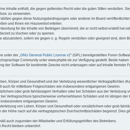
keine Inhalte enthält, die gegen geltendes Recht oder die guten Sitten verstoßen. Si
n bzw. zu verwenden.
erstößen gegen diese Nutzungsbedingungen oder anderer im Board veröffentlicht
ßen und Ihnen ein Hausverbot erteilen.
wortung für die Inhalte von Beiträgen übernimmt, die er nicht selbst erstellt hat 
derzeit zu löschen oder zu sperren.
äge abzuändern, sofern sie gegen o. g. Regeln verstoßen oder geeignet sind, dem 
e unter der „
GNU General Public License v2
“ (GPL) bereitgestellten Foren-Soft
chsprachige Community unter www.phpbb.de zur Verfügung gestellt. Beide haben ke
g der Software für bestimmte Zwecke nicht untersagen oder auf Inhalte fremder F
ben, Körper und Gesundheit und der Verletzung wesentlicher Vertragspflichten (Kard
gilt auch für mittelbare Folgeschäden wie insbesondere entgangenen Gewinn.
ätzlichem oder grob fahrlässigem Verhalten oder bei Schäden aus der Verletzung 
 die bei Vertragsschluss typischerweise vorhersehbaren Schäden und im übrigen de
wie insbesondere entgangenen Gewinn.
erletzung von Leben, Körper und Gesundheit oder vorsätzlichem oder grob fahrläs
der Höhe nach auf die vertragstypischen Durchschnittsschäden begrenzt. Dies gi
mäß auch zugunsten der Mitarbeiter und Erfüllungsgehilfen des Betreibers.
 Recht bleiben unberührt.