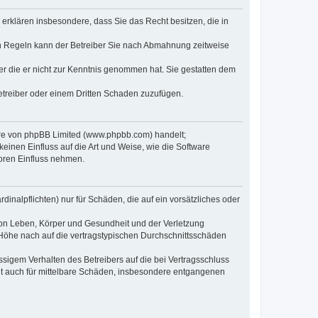
e erklären insbesondere, dass Sie das Recht besitzen, die in
en Regeln kann der Betreiber Sie nach Abmahnung zeitweise
oder die er nicht zur Kenntnis genommen hat. Sie gestatten dem
Betreiber oder einem Dritten Schaden zuzufügen.
ware von phpBB Limited (www.phpbb.com) handelt;
inen Einfluss auf die Art und Weise, wie die Software
oren Einfluss nehmen.
inalpflichten) nur für Schäden, die auf ein vorsätzliches oder
von Leben, Körper und Gesundheit und der Verletzung
r Höhe nach auf die vertragstypischen Durchschnittsschäden
sigem Verhalten des Betreibers auf die bei Vertragsschluss
lt auch für mittelbare Schäden, insbesondere entgangenen