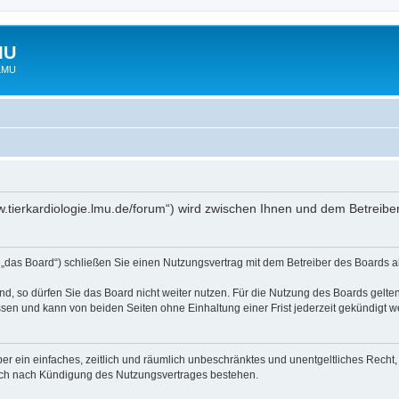
MU
 LMU
www.tierkardiologie.lmu.de/forum“) wird zwischen Ihnen und dem Betreib
 „das Board“) schließen Sie einen Nutzungsvertrag mit dem Betreiber des Boards ab
, so dürfen Sie das Board nicht weiter nutzen. Für die Nutzung des Boards gelten 
sen und kann von beiden Seiten ohne Einhaltung einer Frist jederzeit gekündigt w
iber ein einfaches, zeitlich und räumlich unbeschränktes und unentgeltliches Rech
auch nach Kündigung des Nutzungsvertrages bestehen.