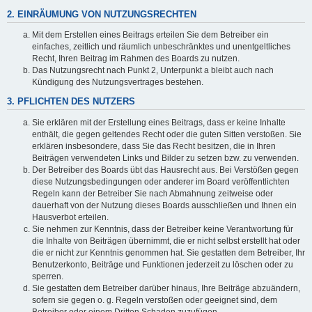
2. EINRÄUMUNG VON NUTZUNGSRECHTEN
Mit dem Erstellen eines Beitrags erteilen Sie dem Betreiber ein
einfaches, zeitlich und räumlich unbeschränktes und unentgeltliches
Recht, Ihren Beitrag im Rahmen des Boards zu nutzen.
Das Nutzungsrecht nach Punkt 2, Unterpunkt a bleibt auch nach
Kündigung des Nutzungsvertrages bestehen.
3. PFLICHTEN DES NUTZERS
Sie erklären mit der Erstellung eines Beitrags, dass er keine Inhalte
enthält, die gegen geltendes Recht oder die guten Sitten verstoßen. Sie
erklären insbesondere, dass Sie das Recht besitzen, die in Ihren
Beiträgen verwendeten Links und Bilder zu setzen bzw. zu verwenden.
Der Betreiber des Boards übt das Hausrecht aus. Bei Verstößen gegen
diese Nutzungsbedingungen oder anderer im Board veröffentlichten
Regeln kann der Betreiber Sie nach Abmahnung zeitweise oder
dauerhaft von der Nutzung dieses Boards ausschließen und Ihnen ein
Hausverbot erteilen.
Sie nehmen zur Kenntnis, dass der Betreiber keine Verantwortung für
die Inhalte von Beiträgen übernimmt, die er nicht selbst erstellt hat oder
die er nicht zur Kenntnis genommen hat. Sie gestatten dem Betreiber, Ihr
Benutzerkonto, Beiträge und Funktionen jederzeit zu löschen oder zu
sperren.
Sie gestatten dem Betreiber darüber hinaus, Ihre Beiträge abzuändern,
sofern sie gegen o. g. Regeln verstoßen oder geeignet sind, dem
Betreiber oder einem Dritten Schaden zuzufügen.