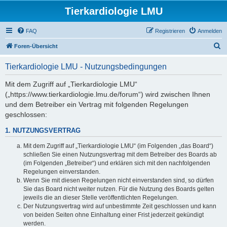
Tierkardiologie LMU
FAQ
Registrieren
Anmelden
S
Foren-Übersicht
u
Tierkardiologie LMU - Nutzungsbedingungen
c
h
Mit dem Zugriff auf „Tierkardiologie LMU“
(„https://www.tierkardiologie.lmu.de/forum“) wird zwischen Ihnen
e
und dem Betreiber ein Vertrag mit folgenden Regelungen
geschlossen:
1. NUTZUNGSVERTRAG
Mit dem Zugriff auf „Tierkardiologie LMU“ (im Folgenden „das Board“)
schließen Sie einen Nutzungsvertrag mit dem Betreiber des Boards ab
(im Folgenden „Betreiber“) und erklären sich mit den nachfolgenden
Regelungen einverstanden.
Wenn Sie mit diesen Regelungen nicht einverstanden sind, so dürfen
Sie das Board nicht weiter nutzen. Für die Nutzung des Boards gelten
jeweils die an dieser Stelle veröffentlichten Regelungen.
Der Nutzungsvertrag wird auf unbestimmte Zeit geschlossen und kann
von beiden Seiten ohne Einhaltung einer Frist jederzeit gekündigt
werden.