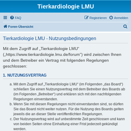
Tierkardiologie LMU
FAQ
Registrieren
Anmelden
S
Foren-Übersicht
u
Tierkardiologie LMU - Nutzungsbedingungen
c
h
Mit dem Zugriff auf „Tierkardiologie LMU“
(„https://www.tierkardiologie.lmu.de/forum“) wird zwischen Ihnen
e
und dem Betreiber ein Vertrag mit folgenden Regelungen
geschlossen:
1. NUTZUNGSVERTRAG
Mit dem Zugriff auf „Tierkardiologie LMU“ (im Folgenden „das Board“)
schließen Sie einen Nutzungsvertrag mit dem Betreiber des Boards ab
(im Folgenden „Betreiber“) und erklären sich mit den nachfolgenden
Regelungen einverstanden.
Wenn Sie mit diesen Regelungen nicht einverstanden sind, so dürfen
Sie das Board nicht weiter nutzen. Für die Nutzung des Boards gelten
jeweils die an dieser Stelle veröffentlichten Regelungen.
Der Nutzungsvertrag wird auf unbestimmte Zeit geschlossen und kann
von beiden Seiten ohne Einhaltung einer Frist jederzeit gekündigt
werden.