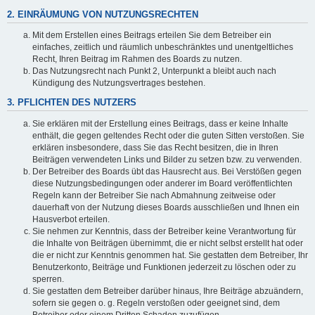
2. EINRÄUMUNG VON NUTZUNGSRECHTEN
Mit dem Erstellen eines Beitrags erteilen Sie dem Betreiber ein
einfaches, zeitlich und räumlich unbeschränktes und unentgeltliches
Recht, Ihren Beitrag im Rahmen des Boards zu nutzen.
Das Nutzungsrecht nach Punkt 2, Unterpunkt a bleibt auch nach
Kündigung des Nutzungsvertrages bestehen.
3. PFLICHTEN DES NUTZERS
Sie erklären mit der Erstellung eines Beitrags, dass er keine Inhalte
enthält, die gegen geltendes Recht oder die guten Sitten verstoßen. Sie
erklären insbesondere, dass Sie das Recht besitzen, die in Ihren
Beiträgen verwendeten Links und Bilder zu setzen bzw. zu verwenden.
Der Betreiber des Boards übt das Hausrecht aus. Bei Verstößen gegen
diese Nutzungsbedingungen oder anderer im Board veröffentlichten
Regeln kann der Betreiber Sie nach Abmahnung zeitweise oder
dauerhaft von der Nutzung dieses Boards ausschließen und Ihnen ein
Hausverbot erteilen.
Sie nehmen zur Kenntnis, dass der Betreiber keine Verantwortung für
die Inhalte von Beiträgen übernimmt, die er nicht selbst erstellt hat oder
die er nicht zur Kenntnis genommen hat. Sie gestatten dem Betreiber, Ihr
Benutzerkonto, Beiträge und Funktionen jederzeit zu löschen oder zu
sperren.
Sie gestatten dem Betreiber darüber hinaus, Ihre Beiträge abzuändern,
sofern sie gegen o. g. Regeln verstoßen oder geeignet sind, dem
Betreiber oder einem Dritten Schaden zuzufügen.