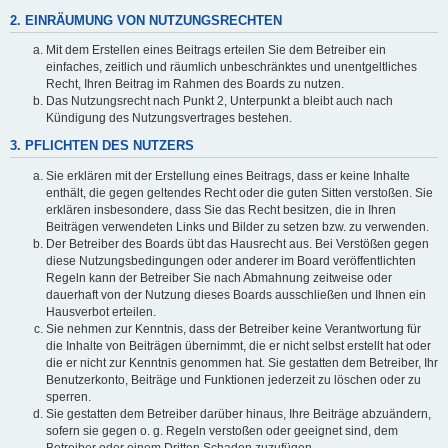
2. EINRÄUMUNG VON NUTZUNGSRECHTEN
Mit dem Erstellen eines Beitrags erteilen Sie dem Betreiber ein
einfaches, zeitlich und räumlich unbeschränktes und unentgeltliches
Recht, Ihren Beitrag im Rahmen des Boards zu nutzen.
Das Nutzungsrecht nach Punkt 2, Unterpunkt a bleibt auch nach
Kündigung des Nutzungsvertrages bestehen.
3. PFLICHTEN DES NUTZERS
Sie erklären mit der Erstellung eines Beitrags, dass er keine Inhalte
enthält, die gegen geltendes Recht oder die guten Sitten verstoßen. Sie
erklären insbesondere, dass Sie das Recht besitzen, die in Ihren
Beiträgen verwendeten Links und Bilder zu setzen bzw. zu verwenden.
Der Betreiber des Boards übt das Hausrecht aus. Bei Verstößen gegen
diese Nutzungsbedingungen oder anderer im Board veröffentlichten
Regeln kann der Betreiber Sie nach Abmahnung zeitweise oder
dauerhaft von der Nutzung dieses Boards ausschließen und Ihnen ein
Hausverbot erteilen.
Sie nehmen zur Kenntnis, dass der Betreiber keine Verantwortung für
die Inhalte von Beiträgen übernimmt, die er nicht selbst erstellt hat oder
die er nicht zur Kenntnis genommen hat. Sie gestatten dem Betreiber, Ihr
Benutzerkonto, Beiträge und Funktionen jederzeit zu löschen oder zu
sperren.
Sie gestatten dem Betreiber darüber hinaus, Ihre Beiträge abzuändern,
sofern sie gegen o. g. Regeln verstoßen oder geeignet sind, dem
Betreiber oder einem Dritten Schaden zuzufügen.