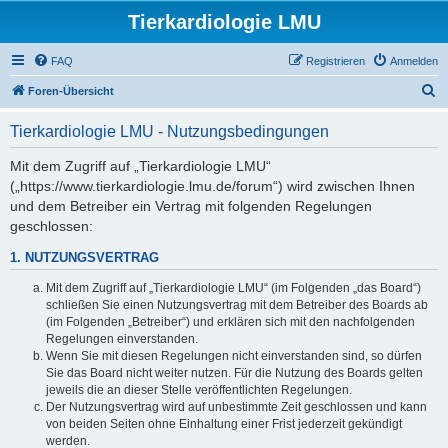
Tierkardiologie LMU
FAQ
Registrieren
Anmelden
S
Foren-Übersicht
u
Tierkardiologie LMU - Nutzungsbedingungen
c
h
Mit dem Zugriff auf „Tierkardiologie LMU“
(„https://www.tierkardiologie.lmu.de/forum“) wird zwischen Ihnen
e
und dem Betreiber ein Vertrag mit folgenden Regelungen
geschlossen:
1. NUTZUNGSVERTRAG
Mit dem Zugriff auf „Tierkardiologie LMU“ (im Folgenden „das Board“)
schließen Sie einen Nutzungsvertrag mit dem Betreiber des Boards ab
(im Folgenden „Betreiber“) und erklären sich mit den nachfolgenden
Regelungen einverstanden.
Wenn Sie mit diesen Regelungen nicht einverstanden sind, so dürfen
Sie das Board nicht weiter nutzen. Für die Nutzung des Boards gelten
jeweils die an dieser Stelle veröffentlichten Regelungen.
Der Nutzungsvertrag wird auf unbestimmte Zeit geschlossen und kann
von beiden Seiten ohne Einhaltung einer Frist jederzeit gekündigt
werden.