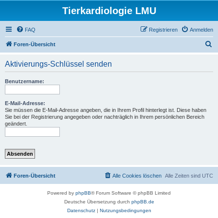
Tierkardiologie LMU
FAQ
Registrieren
Anmelden
S
Foren-Übersicht
u
Aktivierungs-Schlüssel senden
c
h
Benutzername:
e
E-Mail-Adresse:
Sie müssen die E-Mail-Adresse angeben, die in Ihrem Profil hinterlegt ist. Diese haben
Sie bei der Registrierung angegeben oder nachträglich in Ihrem persönlichen Bereich
geändert.
Foren-Übersicht
Alle Cookies löschen
Alle Zeiten sind
UTC
Powered by
phpBB
® Forum Software © phpBB Limited
Deutsche Übersetzung durch
phpBB.de
Datenschutz
|
Nutzungsbedingungen