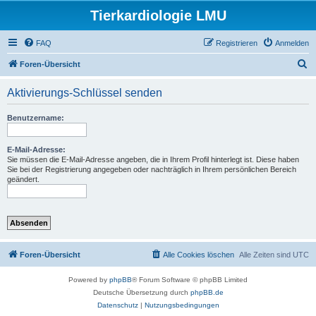
Tierkardiologie LMU
FAQ
Registrieren
Anmelden
S
Foren-Übersicht
u
Aktivierungs-Schlüssel senden
c
h
Benutzername:
e
E-Mail-Adresse:
Sie müssen die E-Mail-Adresse angeben, die in Ihrem Profil hinterlegt ist. Diese haben
Sie bei der Registrierung angegeben oder nachträglich in Ihrem persönlichen Bereich
geändert.
Foren-Übersicht
Alle Cookies löschen
Alle Zeiten sind
UTC
Powered by
phpBB
® Forum Software © phpBB Limited
Deutsche Übersetzung durch
phpBB.de
Datenschutz
|
Nutzungsbedingungen