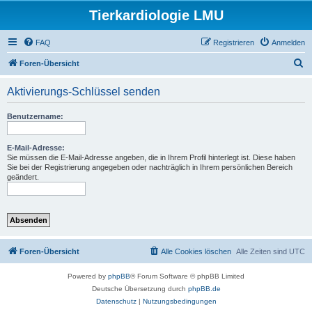
Tierkardiologie LMU
FAQ
Registrieren
Anmelden
S
Foren-Übersicht
u
Aktivierungs-Schlüssel senden
c
h
Benutzername:
e
E-Mail-Adresse:
Sie müssen die E-Mail-Adresse angeben, die in Ihrem Profil hinterlegt ist. Diese haben
Sie bei der Registrierung angegeben oder nachträglich in Ihrem persönlichen Bereich
geändert.
Foren-Übersicht
Alle Cookies löschen
Alle Zeiten sind
UTC
Powered by
phpBB
® Forum Software © phpBB Limited
Deutsche Übersetzung durch
phpBB.de
Datenschutz
|
Nutzungsbedingungen