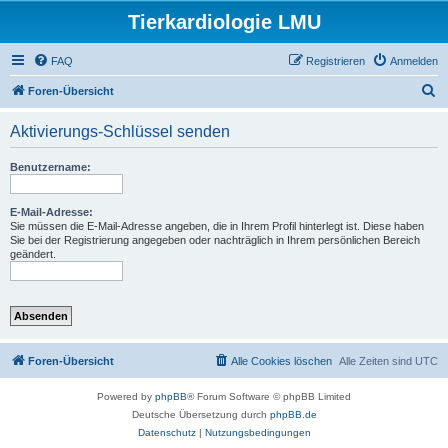
Tierkardiologie LMU
FAQ
Registrieren
Anmelden
S
Foren-Übersicht
u
Aktivierungs-Schlüssel senden
c
h
Benutzername:
e
E-Mail-Adresse:
Sie müssen die E-Mail-Adresse angeben, die in Ihrem Profil hinterlegt ist. Diese haben
Sie bei der Registrierung angegeben oder nachträglich in Ihrem persönlichen Bereich
geändert.
Foren-Übersicht
Alle Cookies löschen
Alle Zeiten sind
UTC
Powered by
phpBB
® Forum Software © phpBB Limited
Deutsche Übersetzung durch
phpBB.de
Datenschutz
|
Nutzungsbedingungen