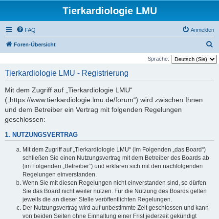
Tierkardiologie LMU
FAQ
Anmelden
S
Foren-Übersicht
u
Sprache:
c
Tierkardiologie LMU - Registrierung
h
Mit dem Zugriff auf „Tierkardiologie LMU“
e
(„https://www.tierkardiologie.lmu.de/forum“) wird zwischen Ihnen
und dem Betreiber ein Vertrag mit folgenden Regelungen
geschlossen:
1. NUTZUNGSVERTRAG
Mit dem Zugriff auf „Tierkardiologie LMU“ (im Folgenden „das Board“)
schließen Sie einen Nutzungsvertrag mit dem Betreiber des Boards ab
(im Folgenden „Betreiber“) und erklären sich mit den nachfolgenden
Regelungen einverstanden.
Wenn Sie mit diesen Regelungen nicht einverstanden sind, so dürfen
Sie das Board nicht weiter nutzen. Für die Nutzung des Boards gelten
jeweils die an dieser Stelle veröffentlichten Regelungen.
Der Nutzungsvertrag wird auf unbestimmte Zeit geschlossen und kann
von beiden Seiten ohne Einhaltung einer Frist jederzeit gekündigt