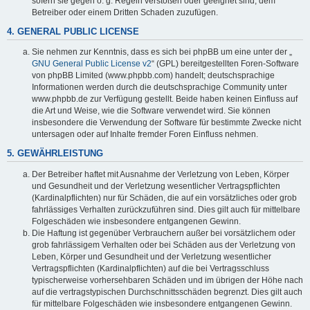
sofern sie gegen o. g. Regeln verstoßen oder geeignet sind, dem
Betreiber oder einem Dritten Schaden zuzufügen.
4. GENERAL PUBLIC LICENSE
Sie nehmen zur Kenntnis, dass es sich bei phpBB um eine unter der „
GNU General Public License v2
“ (GPL) bereitgestellten Foren-Software
von phpBB Limited (www.phpbb.com) handelt; deutschsprachige
Informationen werden durch die deutschsprachige Community unter
www.phpbb.de zur Verfügung gestellt. Beide haben keinen Einfluss auf
die Art und Weise, wie die Software verwendet wird. Sie können
insbesondere die Verwendung der Software für bestimmte Zwecke nicht
untersagen oder auf Inhalte fremder Foren Einfluss nehmen.
5. GEWÄHRLEISTUNG
Der Betreiber haftet mit Ausnahme der Verletzung von Leben, Körper
und Gesundheit und der Verletzung wesentlicher Vertragspflichten
(Kardinalpflichten) nur für Schäden, die auf ein vorsätzliches oder grob
fahrlässiges Verhalten zurückzuführen sind. Dies gilt auch für mittelbare
Folgeschäden wie insbesondere entgangenen Gewinn.
Die Haftung ist gegenüber Verbrauchern außer bei vorsätzlichem oder
grob fahrlässigem Verhalten oder bei Schäden aus der Verletzung von
Leben, Körper und Gesundheit und der Verletzung wesentlicher
Vertragspflichten (Kardinalpflichten) auf die bei Vertragsschluss
typischerweise vorhersehbaren Schäden und im übrigen der Höhe nach
auf die vertragstypischen Durchschnittsschäden begrenzt. Dies gilt auch
für mittelbare Folgeschäden wie insbesondere entgangenen Gewinn.