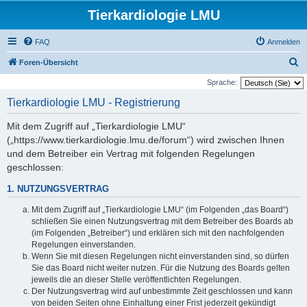
Tierkardiologie LMU
FAQ
Anmelden
S
Foren-Übersicht
u
Sprache:
c
Tierkardiologie LMU - Registrierung
h
Mit dem Zugriff auf „Tierkardiologie LMU“
e
(„https://www.tierkardiologie.lmu.de/forum“) wird zwischen Ihnen
und dem Betreiber ein Vertrag mit folgenden Regelungen
geschlossen:
1. NUTZUNGSVERTRAG
Mit dem Zugriff auf „Tierkardiologie LMU“ (im Folgenden „das Board“)
schließen Sie einen Nutzungsvertrag mit dem Betreiber des Boards ab
(im Folgenden „Betreiber“) und erklären sich mit den nachfolgenden
Regelungen einverstanden.
Wenn Sie mit diesen Regelungen nicht einverstanden sind, so dürfen
Sie das Board nicht weiter nutzen. Für die Nutzung des Boards gelten
jeweils die an dieser Stelle veröffentlichten Regelungen.
Der Nutzungsvertrag wird auf unbestimmte Zeit geschlossen und kann
von beiden Seiten ohne Einhaltung einer Frist jederzeit gekündigt