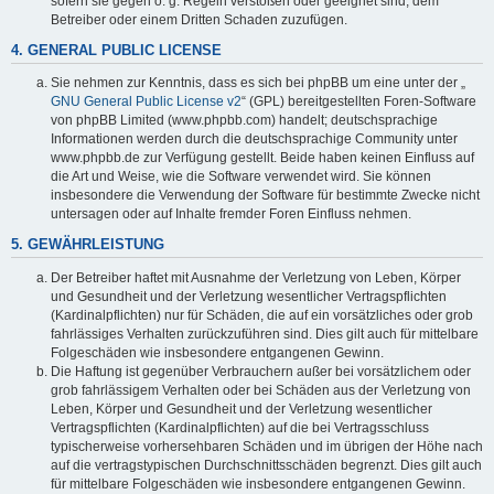
sofern sie gegen o. g. Regeln verstoßen oder geeignet sind, dem
Betreiber oder einem Dritten Schaden zuzufügen.
4. GENERAL PUBLIC LICENSE
Sie nehmen zur Kenntnis, dass es sich bei phpBB um eine unter der „
GNU General Public License v2
“ (GPL) bereitgestellten Foren-Software
von phpBB Limited (www.phpbb.com) handelt; deutschsprachige
Informationen werden durch die deutschsprachige Community unter
www.phpbb.de zur Verfügung gestellt. Beide haben keinen Einfluss auf
die Art und Weise, wie die Software verwendet wird. Sie können
insbesondere die Verwendung der Software für bestimmte Zwecke nicht
untersagen oder auf Inhalte fremder Foren Einfluss nehmen.
5. GEWÄHRLEISTUNG
Der Betreiber haftet mit Ausnahme der Verletzung von Leben, Körper
und Gesundheit und der Verletzung wesentlicher Vertragspflichten
(Kardinalpflichten) nur für Schäden, die auf ein vorsätzliches oder grob
fahrlässiges Verhalten zurückzuführen sind. Dies gilt auch für mittelbare
Folgeschäden wie insbesondere entgangenen Gewinn.
Die Haftung ist gegenüber Verbrauchern außer bei vorsätzlichem oder
grob fahrlässigem Verhalten oder bei Schäden aus der Verletzung von
Leben, Körper und Gesundheit und der Verletzung wesentlicher
Vertragspflichten (Kardinalpflichten) auf die bei Vertragsschluss
typischerweise vorhersehbaren Schäden und im übrigen der Höhe nach
auf die vertragstypischen Durchschnittsschäden begrenzt. Dies gilt auch
für mittelbare Folgeschäden wie insbesondere entgangenen Gewinn.