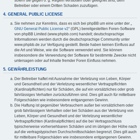
sofern sie gegen o. g. Regeln verstoßen oder geeignet sind, dem
Betreiber oder einem Dritten Schaden zuzufügen.
4. GENERAL PUBLIC LICENSE
Sie nehmen zur Kenntnis, dass es sich bei phpBB um eine unter der „
GNU General Public License v2
“ (GPL) bereitgestellten Foren-Software
von phpBB Limited (www.phpbb.com) handelt; deutschsprachige
Informationen werden durch die deutschsprachige Community unter
www.phpbb.de zur Verfügung gestellt. Beide haben keinen Einfluss auf
die Art und Weise, wie die Software verwendet wird. Sie können
insbesondere die Verwendung der Software für bestimmte Zwecke nicht
untersagen oder auf Inhalte fremder Foren Einfluss nehmen.
5. GEWÄHRLEISTUNG
Der Betreiber haftet mit Ausnahme der Verletzung von Leben, Körper
und Gesundheit und der Verletzung wesentlicher Vertragspflichten
(Kardinalpflichten) nur für Schäden, die auf ein vorsätzliches oder grob
fahrlässiges Verhalten zurückzuführen sind. Dies gilt auch für mittelbare
Folgeschäden wie insbesondere entgangenen Gewinn.
Die Haftung ist gegenüber Verbrauchern außer bei vorsätzlichem oder
grob fahrlässigem Verhalten oder bei Schäden aus der Verletzung von
Leben, Körper und Gesundheit und der Verletzung wesentlicher
Vertragspflichten (Kardinalpflichten) auf die bei Vertragsschluss
typischerweise vorhersehbaren Schäden und im übrigen der Höhe nach
auf die vertragstypischen Durchschnittsschäden begrenzt. Dies gilt auch
für mittelbare Folgeschäden wie insbesondere entgangenen Gewinn.