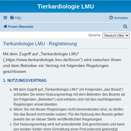
Tierkardiologie LMU
FAQ
Anmelden
S
Foren-Übersicht
u
Sprache:
c
Tierkardiologie LMU - Registrierung
h
Mit dem Zugriff auf „Tierkardiologie LMU“
e
(„https://www.tierkardiologie.lmu.de/forum“) wird zwischen Ihnen
und dem Betreiber ein Vertrag mit folgenden Regelungen
geschlossen:
1. NUTZUNGSVERTRAG
Mit dem Zugriff auf „Tierkardiologie LMU“ (im Folgenden „das Board“)
schließen Sie einen Nutzungsvertrag mit dem Betreiber des Boards ab
(im Folgenden „Betreiber“) und erklären sich mit den nachfolgenden
Regelungen einverstanden.
Wenn Sie mit diesen Regelungen nicht einverstanden sind, so dürfen
Sie das Board nicht weiter nutzen. Für die Nutzung des Boards gelten
jeweils die an dieser Stelle veröffentlichten Regelungen.
Der Nutzungsvertrag wird auf unbestimmte Zeit geschlossen und kann
von beiden Seiten ohne Einhaltung einer Frist jederzeit gekündigt