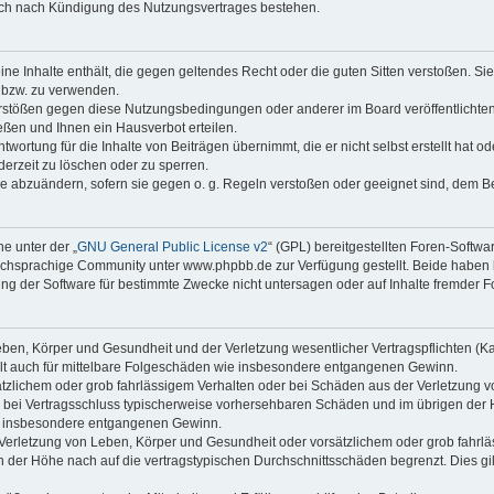
auch nach Kündigung des Nutzungsvertrages bestehen.
keine Inhalte enthält, die gegen geltendes Recht oder die guten Sitten verstoßen. Si
n bzw. zu verwenden.
erstößen gegen diese Nutzungsbedingungen oder anderer im Board veröffentlicht
ßen und Ihnen ein Hausverbot erteilen.
wortung für die Inhalte von Beiträgen übernimmt, die er nicht selbst erstellt hat 
derzeit zu löschen oder zu sperren.
äge abzuändern, sofern sie gegen o. g. Regeln verstoßen oder geeignet sind, dem 
e unter der „
GNU General Public License v2
“ (GPL) bereitgestellten Foren-Soft
chsprachige Community unter www.phpbb.de zur Verfügung gestellt. Beide haben ke
g der Software für bestimmte Zwecke nicht untersagen oder auf Inhalte fremder F
ben, Körper und Gesundheit und der Verletzung wesentlicher Vertragspflichten (Kard
gilt auch für mittelbare Folgeschäden wie insbesondere entgangenen Gewinn.
ätzlichem oder grob fahrlässigem Verhalten oder bei Schäden aus der Verletzung 
 die bei Vertragsschluss typischerweise vorhersehbaren Schäden und im übrigen de
wie insbesondere entgangenen Gewinn.
erletzung von Leben, Körper und Gesundheit oder vorsätzlichem oder grob fahrläs
der Höhe nach auf die vertragstypischen Durchschnittsschäden begrenzt. Dies gi