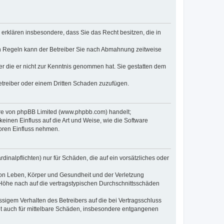
e erklären insbesondere, dass Sie das Recht besitzen, die in
en Regeln kann der Betreiber Sie nach Abmahnung zeitweise
oder die er nicht zur Kenntnis genommen hat. Sie gestatten dem
Betreiber oder einem Dritten Schaden zuzufügen.
ware von phpBB Limited (www.phpbb.com) handelt;
inen Einfluss auf die Art und Weise, wie die Software
oren Einfluss nehmen.
inalpflichten) nur für Schäden, die auf ein vorsätzliches oder
von Leben, Körper und Gesundheit und der Verletzung
r Höhe nach auf die vertragstypischen Durchschnittsschäden
sigem Verhalten des Betreibers auf die bei Vertragsschluss
lt auch für mittelbare Schäden, insbesondere entgangenen