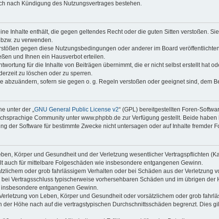
auch nach Kündigung des Nutzungsvertrages bestehen.
keine Inhalte enthält, die gegen geltendes Recht oder die guten Sitten verstoßen. Si
n bzw. zu verwenden.
erstößen gegen diese Nutzungsbedingungen oder anderer im Board veröffentlicht
ßen und Ihnen ein Hausverbot erteilen.
wortung für die Inhalte von Beiträgen übernimmt, die er nicht selbst erstellt hat 
derzeit zu löschen oder zu sperren.
äge abzuändern, sofern sie gegen o. g. Regeln verstoßen oder geeignet sind, dem 
e unter der „
GNU General Public License v2
“ (GPL) bereitgestellten Foren-Soft
chsprachige Community unter www.phpbb.de zur Verfügung gestellt. Beide haben ke
g der Software für bestimmte Zwecke nicht untersagen oder auf Inhalte fremder F
ben, Körper und Gesundheit und der Verletzung wesentlicher Vertragspflichten (Kard
gilt auch für mittelbare Folgeschäden wie insbesondere entgangenen Gewinn.
ätzlichem oder grob fahrlässigem Verhalten oder bei Schäden aus der Verletzung 
 die bei Vertragsschluss typischerweise vorhersehbaren Schäden und im übrigen de
wie insbesondere entgangenen Gewinn.
erletzung von Leben, Körper und Gesundheit oder vorsätzlichem oder grob fahrläs
der Höhe nach auf die vertragstypischen Durchschnittsschäden begrenzt. Dies gi