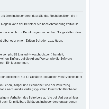
e erklären insbesondere, dass Sie das Recht besitzen, die in
en Regeln kann der Betreiber Sie nach Abmahnung zeitweise
oder die er nicht zur Kenntnis genommen hat. Sie gestatten dem
Betreiber oder einem Dritten Schaden zuzufügen.
ware von phpBB Limited (www.phpbb.com) handelt;
inen Einfluss auf die Art und Weise, wie die Software
oren Einfluss nehmen.
inalpflichten) nur für Schäden, die auf ein vorsätzliches oder
von Leben, Körper und Gesundheit und der Verletzung
r Höhe nach auf die vertragstypischen Durchschnittsschäden
sigem Verhalten des Betreibers auf die bei Vertragsschluss
lt auch für mittelbare Schäden, insbesondere entgangenen