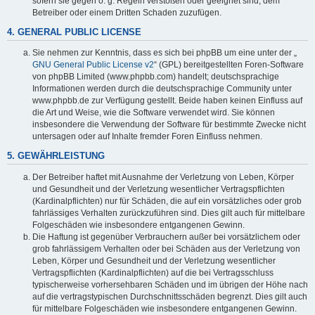
sofern sie gegen o. g. Regeln verstoßen oder geeignet sind, dem
Betreiber oder einem Dritten Schaden zuzufügen.
4. GENERAL PUBLIC LICENSE
Sie nehmen zur Kenntnis, dass es sich bei phpBB um eine unter der „
GNU General Public License v2
“ (GPL) bereitgestellten Foren-Software
von phpBB Limited (www.phpbb.com) handelt; deutschsprachige
Informationen werden durch die deutschsprachige Community unter
www.phpbb.de zur Verfügung gestellt. Beide haben keinen Einfluss auf
die Art und Weise, wie die Software verwendet wird. Sie können
insbesondere die Verwendung der Software für bestimmte Zwecke nicht
untersagen oder auf Inhalte fremder Foren Einfluss nehmen.
5. GEWÄHRLEISTUNG
Der Betreiber haftet mit Ausnahme der Verletzung von Leben, Körper
und Gesundheit und der Verletzung wesentlicher Vertragspflichten
(Kardinalpflichten) nur für Schäden, die auf ein vorsätzliches oder grob
fahrlässiges Verhalten zurückzuführen sind. Dies gilt auch für mittelbare
Folgeschäden wie insbesondere entgangenen Gewinn.
Die Haftung ist gegenüber Verbrauchern außer bei vorsätzlichem oder
grob fahrlässigem Verhalten oder bei Schäden aus der Verletzung von
Leben, Körper und Gesundheit und der Verletzung wesentlicher
Vertragspflichten (Kardinalpflichten) auf die bei Vertragsschluss
typischerweise vorhersehbaren Schäden und im übrigen der Höhe nach
auf die vertragstypischen Durchschnittsschäden begrenzt. Dies gilt auch
für mittelbare Folgeschäden wie insbesondere entgangenen Gewinn.