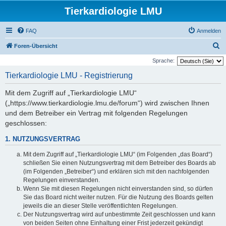
Tierkardiologie LMU
FAQ
Anmelden
S
Foren-Übersicht
u
Sprache:
c
Tierkardiologie LMU - Registrierung
h
Mit dem Zugriff auf „Tierkardiologie LMU“
e
(„https://www.tierkardiologie.lmu.de/forum“) wird zwischen Ihnen
und dem Betreiber ein Vertrag mit folgenden Regelungen
geschlossen:
1. NUTZUNGSVERTRAG
Mit dem Zugriff auf „Tierkardiologie LMU“ (im Folgenden „das Board“)
schließen Sie einen Nutzungsvertrag mit dem Betreiber des Boards ab
(im Folgenden „Betreiber“) und erklären sich mit den nachfolgenden
Regelungen einverstanden.
Wenn Sie mit diesen Regelungen nicht einverstanden sind, so dürfen
Sie das Board nicht weiter nutzen. Für die Nutzung des Boards gelten
jeweils die an dieser Stelle veröffentlichten Regelungen.
Der Nutzungsvertrag wird auf unbestimmte Zeit geschlossen und kann
von beiden Seiten ohne Einhaltung einer Frist jederzeit gekündigt