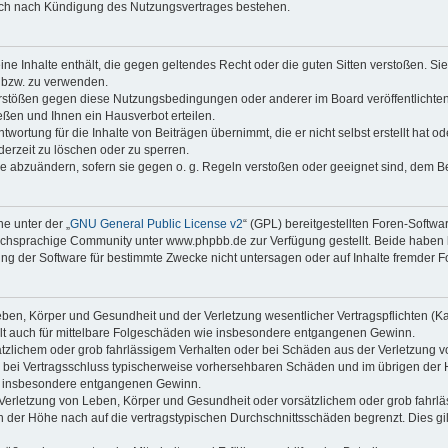
auch nach Kündigung des Nutzungsvertrages bestehen.
keine Inhalte enthält, die gegen geltendes Recht oder die guten Sitten verstoßen. Si
n bzw. zu verwenden.
erstößen gegen diese Nutzungsbedingungen oder anderer im Board veröffentlicht
ßen und Ihnen ein Hausverbot erteilen.
wortung für die Inhalte von Beiträgen übernimmt, die er nicht selbst erstellt hat 
derzeit zu löschen oder zu sperren.
äge abzuändern, sofern sie gegen o. g. Regeln verstoßen oder geeignet sind, dem 
e unter der „
GNU General Public License v2
“ (GPL) bereitgestellten Foren-Soft
chsprachige Community unter www.phpbb.de zur Verfügung gestellt. Beide haben ke
g der Software für bestimmte Zwecke nicht untersagen oder auf Inhalte fremder F
ben, Körper und Gesundheit und der Verletzung wesentlicher Vertragspflichten (Kard
gilt auch für mittelbare Folgeschäden wie insbesondere entgangenen Gewinn.
ätzlichem oder grob fahrlässigem Verhalten oder bei Schäden aus der Verletzung 
 die bei Vertragsschluss typischerweise vorhersehbaren Schäden und im übrigen de
wie insbesondere entgangenen Gewinn.
erletzung von Leben, Körper und Gesundheit oder vorsätzlichem oder grob fahrläs
der Höhe nach auf die vertragstypischen Durchschnittsschäden begrenzt. Dies gi