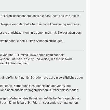
e erklären insbesondere, dass Sie das Recht besitzen, die in
en Regeln kann der Betreiber Sie nach Abmahnung zeitweise
oder die er nicht zur Kenntnis genommen hat. Sie gestatten dem
Betreiber oder einem Dritten Schaden zuzufügen.
ware von phpBB Limited (www.phpbb.com) handelt;
inen Einfluss auf die Art und Weise, wie die Software
oren Einfluss nehmen.
inalpflichten) nur für Schäden, die auf ein vorsätzliches oder
von Leben, Körper und Gesundheit und der Verletzung
r Höhe nach auf die vertragstypischen Durchschnittsschäden
sigem Verhalten des Betreibers auf die bei Vertragsschluss
lt auch für mittelbare Schäden, insbesondere entgangenen