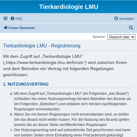
Tierkardiologie LMU
FAQ
Anmelden
S
Foren-Übersicht
u
Sprache:
c
Tierkardiologie LMU - Registrierung
h
Mit dem Zugriff auf „Tierkardiologie LMU“
e
(„https://www.tierkardiologie.lmu.de/forum“) wird zwischen Ihnen
und dem Betreiber ein Vertrag mit folgenden Regelungen
geschlossen:
1. NUTZUNGSVERTRAG
Mit dem Zugriff auf „Tierkardiologie LMU“ (im Folgenden „das Board“)
schließen Sie einen Nutzungsvertrag mit dem Betreiber des Boards ab
(im Folgenden „Betreiber“) und erklären sich mit den nachfolgenden
Regelungen einverstanden.
Wenn Sie mit diesen Regelungen nicht einverstanden sind, so dürfen
Sie das Board nicht weiter nutzen. Für die Nutzung des Boards gelten
jeweils die an dieser Stelle veröffentlichten Regelungen.
Der Nutzungsvertrag wird auf unbestimmte Zeit geschlossen und kann
von beiden Seiten ohne Einhaltung einer Frist jederzeit gekündigt