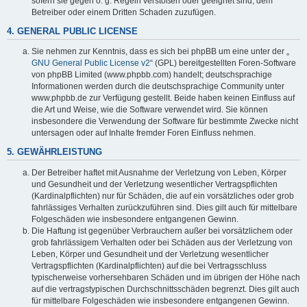
sofern sie gegen o. g. Regeln verstoßen oder geeignet sind, dem
Betreiber oder einem Dritten Schaden zuzufügen.
4. GENERAL PUBLIC LICENSE
Sie nehmen zur Kenntnis, dass es sich bei phpBB um eine unter der „
GNU General Public License v2
“ (GPL) bereitgestellten Foren-Software
von phpBB Limited (www.phpbb.com) handelt; deutschsprachige
Informationen werden durch die deutschsprachige Community unter
www.phpbb.de zur Verfügung gestellt. Beide haben keinen Einfluss auf
die Art und Weise, wie die Software verwendet wird. Sie können
insbesondere die Verwendung der Software für bestimmte Zwecke nicht
untersagen oder auf Inhalte fremder Foren Einfluss nehmen.
5. GEWÄHRLEISTUNG
Der Betreiber haftet mit Ausnahme der Verletzung von Leben, Körper
und Gesundheit und der Verletzung wesentlicher Vertragspflichten
(Kardinalpflichten) nur für Schäden, die auf ein vorsätzliches oder grob
fahrlässiges Verhalten zurückzuführen sind. Dies gilt auch für mittelbare
Folgeschäden wie insbesondere entgangenen Gewinn.
Die Haftung ist gegenüber Verbrauchern außer bei vorsätzlichem oder
grob fahrlässigem Verhalten oder bei Schäden aus der Verletzung von
Leben, Körper und Gesundheit und der Verletzung wesentlicher
Vertragspflichten (Kardinalpflichten) auf die bei Vertragsschluss
typischerweise vorhersehbaren Schäden und im übrigen der Höhe nach
auf die vertragstypischen Durchschnittsschäden begrenzt. Dies gilt auch
für mittelbare Folgeschäden wie insbesondere entgangenen Gewinn.