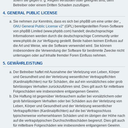
sofern sie gegen o. g. Regeln verstoßen oder geeignet sind, dem
Betreiber oder einem Dritten Schaden zuzufügen.
4. GENERAL PUBLIC LICENSE
Sie nehmen zur Kenntnis, dass es sich bei phpBB um eine unter der „
GNU General Public License v2
“ (GPL) bereitgestellten Foren-Software
von phpBB Limited (www.phpbb.com) handelt; deutschsprachige
Informationen werden durch die deutschsprachige Community unter
www.phpbb.de zur Verfügung gestellt. Beide haben keinen Einfluss auf
die Art und Weise, wie die Software verwendet wird. Sie können
insbesondere die Verwendung der Software für bestimmte Zwecke nicht
untersagen oder auf Inhalte fremder Foren Einfluss nehmen.
5. GEWÄHRLEISTUNG
Der Betreiber haftet mit Ausnahme der Verletzung von Leben, Körper
und Gesundheit und der Verletzung wesentlicher Vertragspflichten
(Kardinalpflichten) nur für Schäden, die auf ein vorsätzliches oder grob
fahrlässiges Verhalten zurückzuführen sind. Dies gilt auch für mittelbare
Folgeschäden wie insbesondere entgangenen Gewinn.
Die Haftung ist gegenüber Verbrauchern außer bei vorsätzlichem oder
grob fahrlässigem Verhalten oder bei Schäden aus der Verletzung von
Leben, Körper und Gesundheit und der Verletzung wesentlicher
Vertragspflichten (Kardinalpflichten) auf die bei Vertragsschluss
typischerweise vorhersehbaren Schäden und im übrigen der Höhe nach
auf die vertragstypischen Durchschnittsschäden begrenzt. Dies gilt auch
für mittelbare Folgeschäden wie insbesondere entgangenen Gewinn.