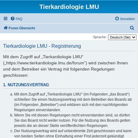
Tierkardiologie LMU
FAQ
Anmelden
S
Foren-Übersicht
u
Sprache:
c
Tierkardiologie LMU - Registrierung
h
Mit dem Zugriff auf „Tierkardiologie LMU“
e
(„https://www.tierkardiologie.lmu.de/forum“) wird zwischen Ihnen
und dem Betreiber ein Vertrag mit folgenden Regelungen
geschlossen:
1. NUTZUNGSVERTRAG
Mit dem Zugriff auf „Tierkardiologie LMU“ (im Folgenden „das Board“)
schließen Sie einen Nutzungsvertrag mit dem Betreiber des Boards ab
(im Folgenden „Betreiber“) und erklären sich mit den nachfolgenden
Regelungen einverstanden.
Wenn Sie mit diesen Regelungen nicht einverstanden sind, so dürfen
Sie das Board nicht weiter nutzen. Für die Nutzung des Boards gelten
jeweils die an dieser Stelle veröffentlichten Regelungen.
Der Nutzungsvertrag wird auf unbestimmte Zeit geschlossen und kann
von beiden Seiten ohne Einhaltung einer Frist jederzeit gekündigt