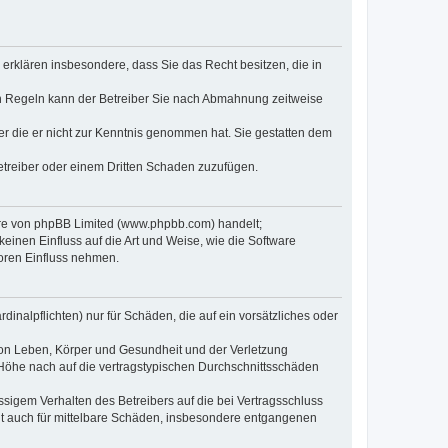
e erklären insbesondere, dass Sie das Recht besitzen, die in
en Regeln kann der Betreiber Sie nach Abmahnung zeitweise
oder die er nicht zur Kenntnis genommen hat. Sie gestatten dem
Betreiber oder einem Dritten Schaden zuzufügen.
ware von phpBB Limited (www.phpbb.com) handelt;
inen Einfluss auf die Art und Weise, wie die Software
oren Einfluss nehmen.
inalpflichten) nur für Schäden, die auf ein vorsätzliches oder
von Leben, Körper und Gesundheit und der Verletzung
r Höhe nach auf die vertragstypischen Durchschnittsschäden
sigem Verhalten des Betreibers auf die bei Vertragsschluss
lt auch für mittelbare Schäden, insbesondere entgangenen