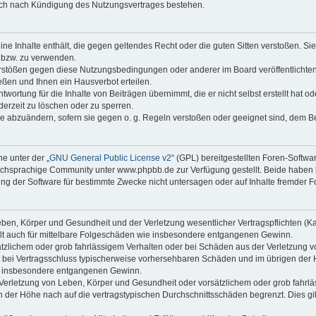
auch nach Kündigung des Nutzungsvertrages bestehen.
keine Inhalte enthält, die gegen geltendes Recht oder die guten Sitten verstoßen. Si
n bzw. zu verwenden.
erstößen gegen diese Nutzungsbedingungen oder anderer im Board veröffentlicht
ßen und Ihnen ein Hausverbot erteilen.
wortung für die Inhalte von Beiträgen übernimmt, die er nicht selbst erstellt hat 
derzeit zu löschen oder zu sperren.
äge abzuändern, sofern sie gegen o. g. Regeln verstoßen oder geeignet sind, dem 
e unter der „
GNU General Public License v2
“ (GPL) bereitgestellten Foren-Soft
chsprachige Community unter www.phpbb.de zur Verfügung gestellt. Beide haben ke
g der Software für bestimmte Zwecke nicht untersagen oder auf Inhalte fremder F
ben, Körper und Gesundheit und der Verletzung wesentlicher Vertragspflichten (Kard
gilt auch für mittelbare Folgeschäden wie insbesondere entgangenen Gewinn.
ätzlichem oder grob fahrlässigem Verhalten oder bei Schäden aus der Verletzung 
 die bei Vertragsschluss typischerweise vorhersehbaren Schäden und im übrigen de
wie insbesondere entgangenen Gewinn.
erletzung von Leben, Körper und Gesundheit oder vorsätzlichem oder grob fahrläs
der Höhe nach auf die vertragstypischen Durchschnittsschäden begrenzt. Dies gi