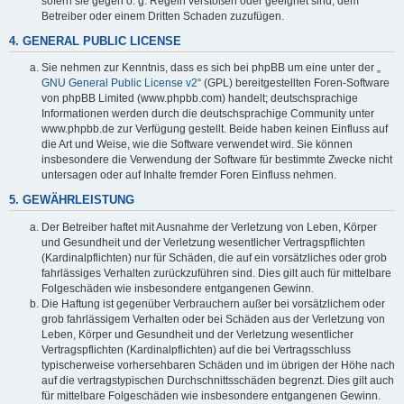
sofern sie gegen o. g. Regeln verstoßen oder geeignet sind, dem
Betreiber oder einem Dritten Schaden zuzufügen.
4. GENERAL PUBLIC LICENSE
Sie nehmen zur Kenntnis, dass es sich bei phpBB um eine unter der „
GNU General Public License v2
“ (GPL) bereitgestellten Foren-Software
von phpBB Limited (www.phpbb.com) handelt; deutschsprachige
Informationen werden durch die deutschsprachige Community unter
www.phpbb.de zur Verfügung gestellt. Beide haben keinen Einfluss auf
die Art und Weise, wie die Software verwendet wird. Sie können
insbesondere die Verwendung der Software für bestimmte Zwecke nicht
untersagen oder auf Inhalte fremder Foren Einfluss nehmen.
5. GEWÄHRLEISTUNG
Der Betreiber haftet mit Ausnahme der Verletzung von Leben, Körper
und Gesundheit und der Verletzung wesentlicher Vertragspflichten
(Kardinalpflichten) nur für Schäden, die auf ein vorsätzliches oder grob
fahrlässiges Verhalten zurückzuführen sind. Dies gilt auch für mittelbare
Folgeschäden wie insbesondere entgangenen Gewinn.
Die Haftung ist gegenüber Verbrauchern außer bei vorsätzlichem oder
grob fahrlässigem Verhalten oder bei Schäden aus der Verletzung von
Leben, Körper und Gesundheit und der Verletzung wesentlicher
Vertragspflichten (Kardinalpflichten) auf die bei Vertragsschluss
typischerweise vorhersehbaren Schäden und im übrigen der Höhe nach
auf die vertragstypischen Durchschnittsschäden begrenzt. Dies gilt auch
für mittelbare Folgeschäden wie insbesondere entgangenen Gewinn.