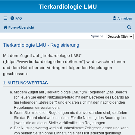
Tierkardiologie LMU
FAQ
Anmelden
S
Foren-Übersicht
u
Sprache:
c
Tierkardiologie LMU - Registrierung
h
Mit dem Zugriff auf „Tierkardiologie LMU“
e
(„https://www.tierkardiologie.lmu.de/forum“) wird zwischen Ihnen
und dem Betreiber ein Vertrag mit folgenden Regelungen
geschlossen:
1. NUTZUNGSVERTRAG
Mit dem Zugriff auf „Tierkardiologie LMU“ (im Folgenden „das Board“)
schließen Sie einen Nutzungsvertrag mit dem Betreiber des Boards ab
(im Folgenden „Betreiber“) und erklären sich mit den nachfolgenden
Regelungen einverstanden.
Wenn Sie mit diesen Regelungen nicht einverstanden sind, so dürfen
Sie das Board nicht weiter nutzen. Für die Nutzung des Boards gelten
jeweils die an dieser Stelle veröffentlichten Regelungen.
Der Nutzungsvertrag wird auf unbestimmte Zeit geschlossen und kann
von beiden Seiten ohne Einhaltung einer Frist jederzeit gekündigt