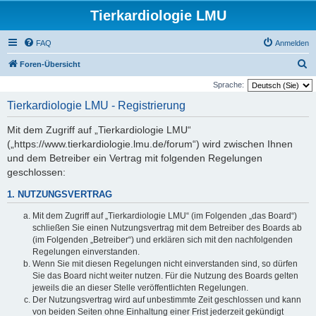
Tierkardiologie LMU
FAQ
Anmelden
S
Foren-Übersicht
u
Sprache:
c
Tierkardiologie LMU - Registrierung
h
Mit dem Zugriff auf „Tierkardiologie LMU“
e
(„https://www.tierkardiologie.lmu.de/forum“) wird zwischen Ihnen
und dem Betreiber ein Vertrag mit folgenden Regelungen
geschlossen:
1. NUTZUNGSVERTRAG
Mit dem Zugriff auf „Tierkardiologie LMU“ (im Folgenden „das Board“)
schließen Sie einen Nutzungsvertrag mit dem Betreiber des Boards ab
(im Folgenden „Betreiber“) und erklären sich mit den nachfolgenden
Regelungen einverstanden.
Wenn Sie mit diesen Regelungen nicht einverstanden sind, so dürfen
Sie das Board nicht weiter nutzen. Für die Nutzung des Boards gelten
jeweils die an dieser Stelle veröffentlichten Regelungen.
Der Nutzungsvertrag wird auf unbestimmte Zeit geschlossen und kann
von beiden Seiten ohne Einhaltung einer Frist jederzeit gekündigt