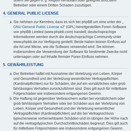
sofern sie gegen o. g. Regeln verstoßen oder geeignet sind, dem
Betreiber oder einem Dritten Schaden zuzufügen.
4. GENERAL PUBLIC LICENSE
Sie nehmen zur Kenntnis, dass es sich bei phpBB um eine unter der „
GNU General Public License v2
“ (GPL) bereitgestellten Foren-Software
von phpBB Limited (www.phpbb.com) handelt; deutschsprachige
Informationen werden durch die deutschsprachige Community unter
www.phpbb.de zur Verfügung gestellt. Beide haben keinen Einfluss auf
die Art und Weise, wie die Software verwendet wird. Sie können
insbesondere die Verwendung der Software für bestimmte Zwecke nicht
untersagen oder auf Inhalte fremder Foren Einfluss nehmen.
5. GEWÄHRLEISTUNG
Der Betreiber haftet mit Ausnahme der Verletzung von Leben, Körper
und Gesundheit und der Verletzung wesentlicher Vertragspflichten
(Kardinalpflichten) nur für Schäden, die auf ein vorsätzliches oder grob
fahrlässiges Verhalten zurückzuführen sind. Dies gilt auch für mittelbare
Folgeschäden wie insbesondere entgangenen Gewinn.
Die Haftung ist gegenüber Verbrauchern außer bei vorsätzlichem oder
grob fahrlässigem Verhalten oder bei Schäden aus der Verletzung von
Leben, Körper und Gesundheit und der Verletzung wesentlicher
Vertragspflichten (Kardinalpflichten) auf die bei Vertragsschluss
typischerweise vorhersehbaren Schäden und im übrigen der Höhe nach
auf die vertragstypischen Durchschnittsschäden begrenzt. Dies gilt auch
für mittelbare Folgeschäden wie insbesondere entgangenen Gewinn.