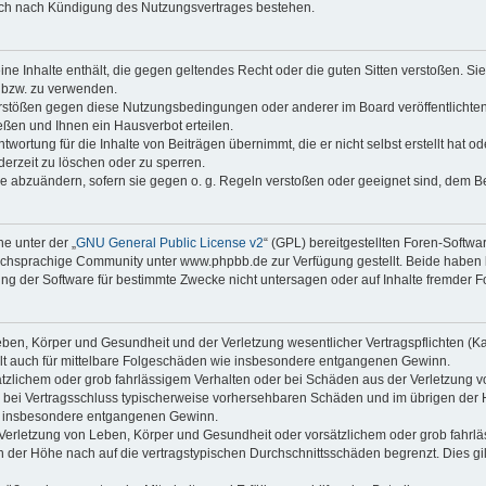
auch nach Kündigung des Nutzungsvertrages bestehen.
keine Inhalte enthält, die gegen geltendes Recht oder die guten Sitten verstoßen. Si
n bzw. zu verwenden.
erstößen gegen diese Nutzungsbedingungen oder anderer im Board veröffentlicht
ßen und Ihnen ein Hausverbot erteilen.
wortung für die Inhalte von Beiträgen übernimmt, die er nicht selbst erstellt hat 
derzeit zu löschen oder zu sperren.
äge abzuändern, sofern sie gegen o. g. Regeln verstoßen oder geeignet sind, dem 
e unter der „
GNU General Public License v2
“ (GPL) bereitgestellten Foren-Soft
chsprachige Community unter www.phpbb.de zur Verfügung gestellt. Beide haben ke
g der Software für bestimmte Zwecke nicht untersagen oder auf Inhalte fremder F
ben, Körper und Gesundheit und der Verletzung wesentlicher Vertragspflichten (Kard
gilt auch für mittelbare Folgeschäden wie insbesondere entgangenen Gewinn.
ätzlichem oder grob fahrlässigem Verhalten oder bei Schäden aus der Verletzung 
 die bei Vertragsschluss typischerweise vorhersehbaren Schäden und im übrigen de
wie insbesondere entgangenen Gewinn.
erletzung von Leben, Körper und Gesundheit oder vorsätzlichem oder grob fahrläs
der Höhe nach auf die vertragstypischen Durchschnittsschäden begrenzt. Dies gi