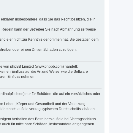
e erklären insbesondere, dass Sie das Recht besitzen, die in
en Regeln kann der Betreiber Sie nach Abmahnung zeitweise
oder die er nicht zur Kenntnis genommen hat. Sie gestatten dem
Betreiber oder einem Dritten Schaden zuzufügen.
ware von phpBB Limited (www.phpbb.com) handelt;
inen Einfluss auf die Art und Weise, wie die Software
oren Einfluss nehmen.
inalpflichten) nur für Schäden, die auf ein vorsätzliches oder
von Leben, Körper und Gesundheit und der Verletzung
r Höhe nach auf die vertragstypischen Durchschnittsschäden
sigem Verhalten des Betreibers auf die bei Vertragsschluss
lt auch für mittelbare Schäden, insbesondere entgangenen