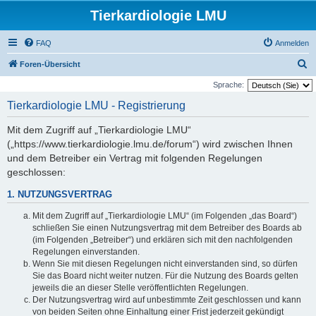
Tierkardiologie LMU
FAQ
Anmelden
S
Foren-Übersicht
u
Sprache:
c
Tierkardiologie LMU - Registrierung
h
Mit dem Zugriff auf „Tierkardiologie LMU“
e
(„https://www.tierkardiologie.lmu.de/forum“) wird zwischen Ihnen
und dem Betreiber ein Vertrag mit folgenden Regelungen
geschlossen:
1. NUTZUNGSVERTRAG
Mit dem Zugriff auf „Tierkardiologie LMU“ (im Folgenden „das Board“)
schließen Sie einen Nutzungsvertrag mit dem Betreiber des Boards ab
(im Folgenden „Betreiber“) und erklären sich mit den nachfolgenden
Regelungen einverstanden.
Wenn Sie mit diesen Regelungen nicht einverstanden sind, so dürfen
Sie das Board nicht weiter nutzen. Für die Nutzung des Boards gelten
jeweils die an dieser Stelle veröffentlichten Regelungen.
Der Nutzungsvertrag wird auf unbestimmte Zeit geschlossen und kann
von beiden Seiten ohne Einhaltung einer Frist jederzeit gekündigt