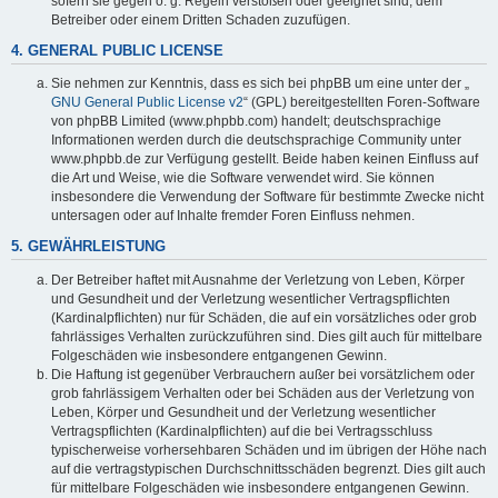
sofern sie gegen o. g. Regeln verstoßen oder geeignet sind, dem
Betreiber oder einem Dritten Schaden zuzufügen.
4. GENERAL PUBLIC LICENSE
Sie nehmen zur Kenntnis, dass es sich bei phpBB um eine unter der „
GNU General Public License v2
“ (GPL) bereitgestellten Foren-Software
von phpBB Limited (www.phpbb.com) handelt; deutschsprachige
Informationen werden durch die deutschsprachige Community unter
www.phpbb.de zur Verfügung gestellt. Beide haben keinen Einfluss auf
die Art und Weise, wie die Software verwendet wird. Sie können
insbesondere die Verwendung der Software für bestimmte Zwecke nicht
untersagen oder auf Inhalte fremder Foren Einfluss nehmen.
5. GEWÄHRLEISTUNG
Der Betreiber haftet mit Ausnahme der Verletzung von Leben, Körper
und Gesundheit und der Verletzung wesentlicher Vertragspflichten
(Kardinalpflichten) nur für Schäden, die auf ein vorsätzliches oder grob
fahrlässiges Verhalten zurückzuführen sind. Dies gilt auch für mittelbare
Folgeschäden wie insbesondere entgangenen Gewinn.
Die Haftung ist gegenüber Verbrauchern außer bei vorsätzlichem oder
grob fahrlässigem Verhalten oder bei Schäden aus der Verletzung von
Leben, Körper und Gesundheit und der Verletzung wesentlicher
Vertragspflichten (Kardinalpflichten) auf die bei Vertragsschluss
typischerweise vorhersehbaren Schäden und im übrigen der Höhe nach
auf die vertragstypischen Durchschnittsschäden begrenzt. Dies gilt auch
für mittelbare Folgeschäden wie insbesondere entgangenen Gewinn.