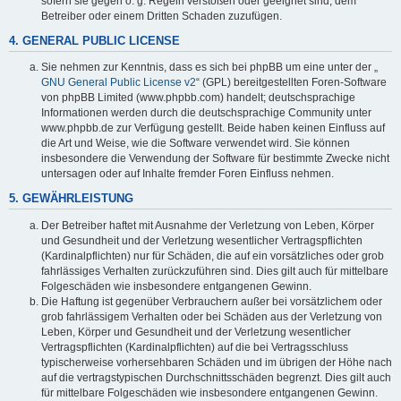
sofern sie gegen o. g. Regeln verstoßen oder geeignet sind, dem
Betreiber oder einem Dritten Schaden zuzufügen.
4. GENERAL PUBLIC LICENSE
Sie nehmen zur Kenntnis, dass es sich bei phpBB um eine unter der „
GNU General Public License v2
“ (GPL) bereitgestellten Foren-Software
von phpBB Limited (www.phpbb.com) handelt; deutschsprachige
Informationen werden durch die deutschsprachige Community unter
www.phpbb.de zur Verfügung gestellt. Beide haben keinen Einfluss auf
die Art und Weise, wie die Software verwendet wird. Sie können
insbesondere die Verwendung der Software für bestimmte Zwecke nicht
untersagen oder auf Inhalte fremder Foren Einfluss nehmen.
5. GEWÄHRLEISTUNG
Der Betreiber haftet mit Ausnahme der Verletzung von Leben, Körper
und Gesundheit und der Verletzung wesentlicher Vertragspflichten
(Kardinalpflichten) nur für Schäden, die auf ein vorsätzliches oder grob
fahrlässiges Verhalten zurückzuführen sind. Dies gilt auch für mittelbare
Folgeschäden wie insbesondere entgangenen Gewinn.
Die Haftung ist gegenüber Verbrauchern außer bei vorsätzlichem oder
grob fahrlässigem Verhalten oder bei Schäden aus der Verletzung von
Leben, Körper und Gesundheit und der Verletzung wesentlicher
Vertragspflichten (Kardinalpflichten) auf die bei Vertragsschluss
typischerweise vorhersehbaren Schäden und im übrigen der Höhe nach
auf die vertragstypischen Durchschnittsschäden begrenzt. Dies gilt auch
für mittelbare Folgeschäden wie insbesondere entgangenen Gewinn.