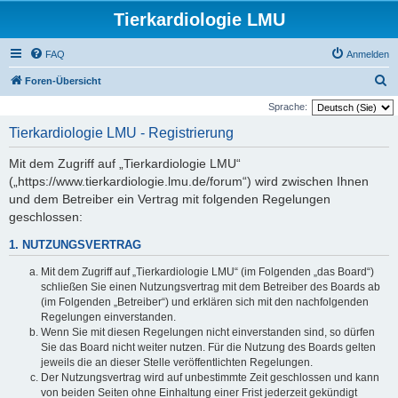
Tierkardiologie LMU
FAQ
Anmelden
S
Foren-Übersicht
u
Sprache:
c
Tierkardiologie LMU - Registrierung
h
Mit dem Zugriff auf „Tierkardiologie LMU“
e
(„https://www.tierkardiologie.lmu.de/forum“) wird zwischen Ihnen
und dem Betreiber ein Vertrag mit folgenden Regelungen
geschlossen:
1. NUTZUNGSVERTRAG
Mit dem Zugriff auf „Tierkardiologie LMU“ (im Folgenden „das Board“)
schließen Sie einen Nutzungsvertrag mit dem Betreiber des Boards ab
(im Folgenden „Betreiber“) und erklären sich mit den nachfolgenden
Regelungen einverstanden.
Wenn Sie mit diesen Regelungen nicht einverstanden sind, so dürfen
Sie das Board nicht weiter nutzen. Für die Nutzung des Boards gelten
jeweils die an dieser Stelle veröffentlichten Regelungen.
Der Nutzungsvertrag wird auf unbestimmte Zeit geschlossen und kann
von beiden Seiten ohne Einhaltung einer Frist jederzeit gekündigt