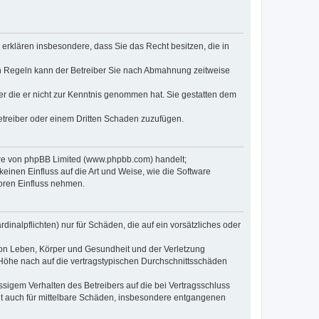
e erklären insbesondere, dass Sie das Recht besitzen, die in
en Regeln kann der Betreiber Sie nach Abmahnung zeitweise
oder die er nicht zur Kenntnis genommen hat. Sie gestatten dem
Betreiber oder einem Dritten Schaden zuzufügen.
ware von phpBB Limited (www.phpbb.com) handelt;
inen Einfluss auf die Art und Weise, wie die Software
oren Einfluss nehmen.
inalpflichten) nur für Schäden, die auf ein vorsätzliches oder
von Leben, Körper und Gesundheit und der Verletzung
r Höhe nach auf die vertragstypischen Durchschnittsschäden
sigem Verhalten des Betreibers auf die bei Vertragsschluss
lt auch für mittelbare Schäden, insbesondere entgangenen