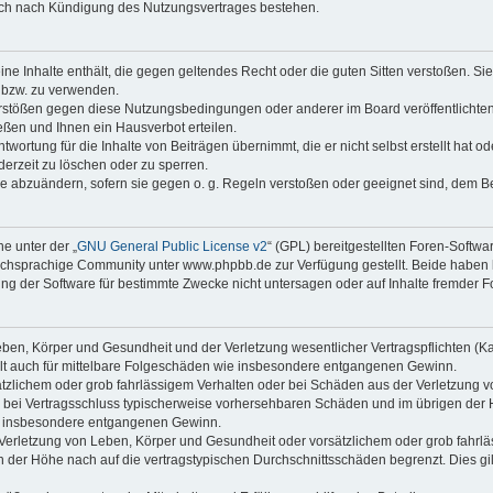
auch nach Kündigung des Nutzungsvertrages bestehen.
keine Inhalte enthält, die gegen geltendes Recht oder die guten Sitten verstoßen. Si
n bzw. zu verwenden.
erstößen gegen diese Nutzungsbedingungen oder anderer im Board veröffentlicht
ßen und Ihnen ein Hausverbot erteilen.
wortung für die Inhalte von Beiträgen übernimmt, die er nicht selbst erstellt hat 
derzeit zu löschen oder zu sperren.
äge abzuändern, sofern sie gegen o. g. Regeln verstoßen oder geeignet sind, dem 
e unter der „
GNU General Public License v2
“ (GPL) bereitgestellten Foren-Soft
chsprachige Community unter www.phpbb.de zur Verfügung gestellt. Beide haben ke
g der Software für bestimmte Zwecke nicht untersagen oder auf Inhalte fremder F
ben, Körper und Gesundheit und der Verletzung wesentlicher Vertragspflichten (Kard
gilt auch für mittelbare Folgeschäden wie insbesondere entgangenen Gewinn.
ätzlichem oder grob fahrlässigem Verhalten oder bei Schäden aus der Verletzung 
 die bei Vertragsschluss typischerweise vorhersehbaren Schäden und im übrigen de
wie insbesondere entgangenen Gewinn.
erletzung von Leben, Körper und Gesundheit oder vorsätzlichem oder grob fahrläs
der Höhe nach auf die vertragstypischen Durchschnittsschäden begrenzt. Dies gi