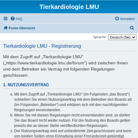
Tierkardiologie LMU
FAQ
Anmelden
S
Foren-Übersicht
u
Sprache:
c
Tierkardiologie LMU - Registrierung
h
Mit dem Zugriff auf „Tierkardiologie LMU“
e
(„https://www.tierkardiologie.lmu.de/forum“) wird zwischen Ihnen
und dem Betreiber ein Vertrag mit folgenden Regelungen
geschlossen:
1. NUTZUNGSVERTRAG
Mit dem Zugriff auf „Tierkardiologie LMU“ (im Folgenden „das Board“)
schließen Sie einen Nutzungsvertrag mit dem Betreiber des Boards ab
(im Folgenden „Betreiber“) und erklären sich mit den nachfolgenden
Regelungen einverstanden.
Wenn Sie mit diesen Regelungen nicht einverstanden sind, so dürfen
Sie das Board nicht weiter nutzen. Für die Nutzung des Boards gelten
jeweils die an dieser Stelle veröffentlichten Regelungen.
Der Nutzungsvertrag wird auf unbestimmte Zeit geschlossen und kann
von beiden Seiten ohne Einhaltung einer Frist jederzeit gekündigt