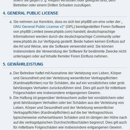
sofern sie gegen o. g. Regeln verstoßen oder geeignet sind, dem
Betreiber oder einem Dritten Schaden zuzufügen.
4. GENERAL PUBLIC LICENSE
Sie nehmen zur Kenntnis, dass es sich bei phpBB um eine unter der „
GNU General Public License v2
“ (GPL) bereitgestellten Foren-Software
von phpBB Limited (www.phpbb.com) handelt; deutschsprachige
Informationen werden durch die deutschsprachige Community unter
www.phpbb.de zur Verfügung gestellt. Beide haben keinen Einfluss auf
die Art und Weise, wie die Software verwendet wird. Sie können
insbesondere die Verwendung der Software für bestimmte Zwecke nicht
untersagen oder auf Inhalte fremder Foren Einfluss nehmen.
5. GEWÄHRLEISTUNG
Der Betreiber haftet mit Ausnahme der Verletzung von Leben, Körper
und Gesundheit und der Verletzung wesentlicher Vertragspflichten
(Kardinalpflichten) nur für Schäden, die auf ein vorsätzliches oder grob
fahrlässiges Verhalten zurückzuführen sind. Dies gilt auch für mittelbare
Folgeschäden wie insbesondere entgangenen Gewinn.
Die Haftung ist gegenüber Verbrauchern außer bei vorsätzlichem oder
grob fahrlässigem Verhalten oder bei Schäden aus der Verletzung von
Leben, Körper und Gesundheit und der Verletzung wesentlicher
Vertragspflichten (Kardinalpflichten) auf die bei Vertragsschluss
typischerweise vorhersehbaren Schäden und im übrigen der Höhe nach
auf die vertragstypischen Durchschnittsschäden begrenzt. Dies gilt auch
für mittelbare Folgeschäden wie insbesondere entgangenen Gewinn.