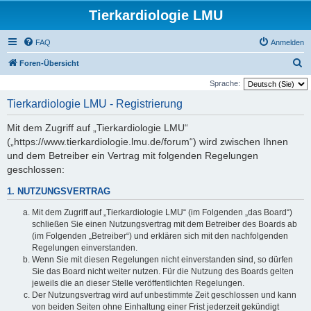
Tierkardiologie LMU
FAQ
Anmelden
S
Foren-Übersicht
u
Sprache:
c
Tierkardiologie LMU - Registrierung
h
Mit dem Zugriff auf „Tierkardiologie LMU“
e
(„https://www.tierkardiologie.lmu.de/forum“) wird zwischen Ihnen
und dem Betreiber ein Vertrag mit folgenden Regelungen
geschlossen:
1. NUTZUNGSVERTRAG
Mit dem Zugriff auf „Tierkardiologie LMU“ (im Folgenden „das Board“)
schließen Sie einen Nutzungsvertrag mit dem Betreiber des Boards ab
(im Folgenden „Betreiber“) und erklären sich mit den nachfolgenden
Regelungen einverstanden.
Wenn Sie mit diesen Regelungen nicht einverstanden sind, so dürfen
Sie das Board nicht weiter nutzen. Für die Nutzung des Boards gelten
jeweils die an dieser Stelle veröffentlichten Regelungen.
Der Nutzungsvertrag wird auf unbestimmte Zeit geschlossen und kann
von beiden Seiten ohne Einhaltung einer Frist jederzeit gekündigt