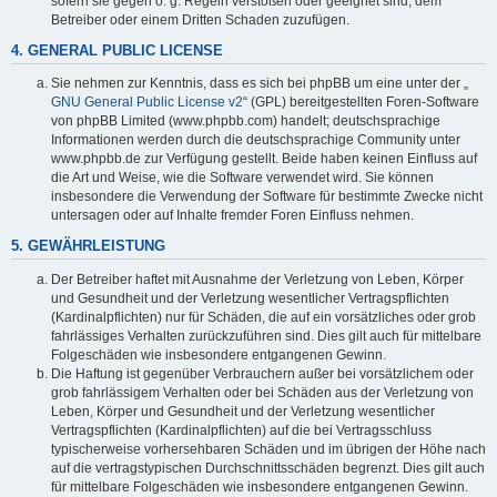
sofern sie gegen o. g. Regeln verstoßen oder geeignet sind, dem
Betreiber oder einem Dritten Schaden zuzufügen.
4. GENERAL PUBLIC LICENSE
Sie nehmen zur Kenntnis, dass es sich bei phpBB um eine unter der „
GNU General Public License v2
“ (GPL) bereitgestellten Foren-Software
von phpBB Limited (www.phpbb.com) handelt; deutschsprachige
Informationen werden durch die deutschsprachige Community unter
www.phpbb.de zur Verfügung gestellt. Beide haben keinen Einfluss auf
die Art und Weise, wie die Software verwendet wird. Sie können
insbesondere die Verwendung der Software für bestimmte Zwecke nicht
untersagen oder auf Inhalte fremder Foren Einfluss nehmen.
5. GEWÄHRLEISTUNG
Der Betreiber haftet mit Ausnahme der Verletzung von Leben, Körper
und Gesundheit und der Verletzung wesentlicher Vertragspflichten
(Kardinalpflichten) nur für Schäden, die auf ein vorsätzliches oder grob
fahrlässiges Verhalten zurückzuführen sind. Dies gilt auch für mittelbare
Folgeschäden wie insbesondere entgangenen Gewinn.
Die Haftung ist gegenüber Verbrauchern außer bei vorsätzlichem oder
grob fahrlässigem Verhalten oder bei Schäden aus der Verletzung von
Leben, Körper und Gesundheit und der Verletzung wesentlicher
Vertragspflichten (Kardinalpflichten) auf die bei Vertragsschluss
typischerweise vorhersehbaren Schäden und im übrigen der Höhe nach
auf die vertragstypischen Durchschnittsschäden begrenzt. Dies gilt auch
für mittelbare Folgeschäden wie insbesondere entgangenen Gewinn.