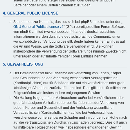
sofern sie gegen o. g. Regeln verstoßen oder geeignet sind, dem
Betreiber oder einem Dritten Schaden zuzufügen.
4. GENERAL PUBLIC LICENSE
Sie nehmen zur Kenntnis, dass es sich bei phpBB um eine unter der „
GNU General Public License v2
“ (GPL) bereitgestellten Foren-Software
von phpBB Limited (www.phpbb.com) handelt; deutschsprachige
Informationen werden durch die deutschsprachige Community unter
www.phpbb.de zur Verfügung gestellt. Beide haben keinen Einfluss auf
die Art und Weise, wie die Software verwendet wird. Sie können
insbesondere die Verwendung der Software für bestimmte Zwecke nicht
untersagen oder auf Inhalte fremder Foren Einfluss nehmen.
5. GEWÄHRLEISTUNG
Der Betreiber haftet mit Ausnahme der Verletzung von Leben, Körper
und Gesundheit und der Verletzung wesentlicher Vertragspflichten
(Kardinalpflichten) nur für Schäden, die auf ein vorsätzliches oder grob
fahrlässiges Verhalten zurückzuführen sind. Dies gilt auch für mittelbare
Folgeschäden wie insbesondere entgangenen Gewinn.
Die Haftung ist gegenüber Verbrauchern außer bei vorsätzlichem oder
grob fahrlässigem Verhalten oder bei Schäden aus der Verletzung von
Leben, Körper und Gesundheit und der Verletzung wesentlicher
Vertragspflichten (Kardinalpflichten) auf die bei Vertragsschluss
typischerweise vorhersehbaren Schäden und im übrigen der Höhe nach
auf die vertragstypischen Durchschnittsschäden begrenzt. Dies gilt auch
für mittelbare Folgeschäden wie insbesondere entgangenen Gewinn.