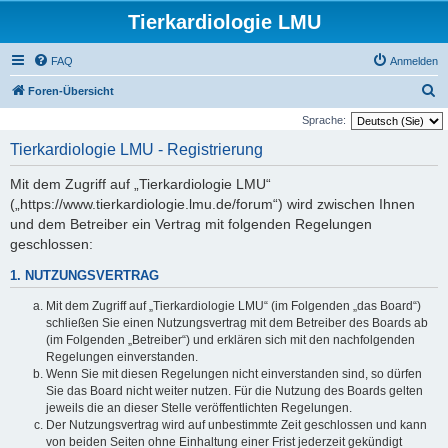
Tierkardiologie LMU
FAQ
Anmelden
S
Foren-Übersicht
u
Sprache:
c
Tierkardiologie LMU - Registrierung
h
Mit dem Zugriff auf „Tierkardiologie LMU“
e
(„https://www.tierkardiologie.lmu.de/forum“) wird zwischen Ihnen
und dem Betreiber ein Vertrag mit folgenden Regelungen
geschlossen:
1. NUTZUNGSVERTRAG
Mit dem Zugriff auf „Tierkardiologie LMU“ (im Folgenden „das Board“)
schließen Sie einen Nutzungsvertrag mit dem Betreiber des Boards ab
(im Folgenden „Betreiber“) und erklären sich mit den nachfolgenden
Regelungen einverstanden.
Wenn Sie mit diesen Regelungen nicht einverstanden sind, so dürfen
Sie das Board nicht weiter nutzen. Für die Nutzung des Boards gelten
jeweils die an dieser Stelle veröffentlichten Regelungen.
Der Nutzungsvertrag wird auf unbestimmte Zeit geschlossen und kann
von beiden Seiten ohne Einhaltung einer Frist jederzeit gekündigt