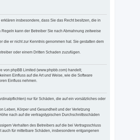
e erklären insbesondere, dass Sie das Recht besitzen, die in
en Regeln kann der Betreiber Sie nach Abmahnung zeitweise
oder die er nicht zur Kenntnis genommen hat. Sie gestatten dem
Betreiber oder einem Dritten Schaden zuzufügen.
ware von phpBB Limited (www.phpbb.com) handelt;
inen Einfluss auf die Art und Weise, wie die Software
oren Einfluss nehmen.
inalpflichten) nur für Schäden, die auf ein vorsätzliches oder
von Leben, Körper und Gesundheit und der Verletzung
r Höhe nach auf die vertragstypischen Durchschnittsschäden
sigem Verhalten des Betreibers auf die bei Vertragsschluss
lt auch für mittelbare Schäden, insbesondere entgangenen