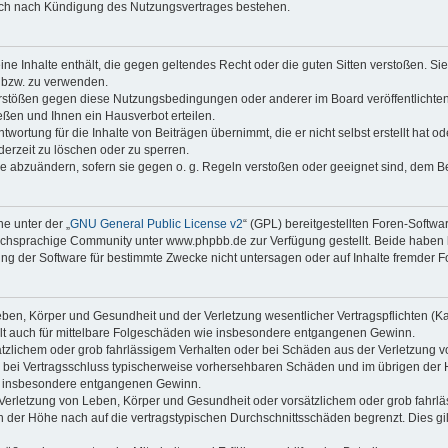
auch nach Kündigung des Nutzungsvertrages bestehen.
keine Inhalte enthält, die gegen geltendes Recht oder die guten Sitten verstoßen. Si
n bzw. zu verwenden.
erstößen gegen diese Nutzungsbedingungen oder anderer im Board veröffentlicht
ßen und Ihnen ein Hausverbot erteilen.
wortung für die Inhalte von Beiträgen übernimmt, die er nicht selbst erstellt hat 
derzeit zu löschen oder zu sperren.
äge abzuändern, sofern sie gegen o. g. Regeln verstoßen oder geeignet sind, dem 
e unter der „
GNU General Public License v2
“ (GPL) bereitgestellten Foren-Soft
chsprachige Community unter www.phpbb.de zur Verfügung gestellt. Beide haben ke
g der Software für bestimmte Zwecke nicht untersagen oder auf Inhalte fremder F
ben, Körper und Gesundheit und der Verletzung wesentlicher Vertragspflichten (Kard
gilt auch für mittelbare Folgeschäden wie insbesondere entgangenen Gewinn.
ätzlichem oder grob fahrlässigem Verhalten oder bei Schäden aus der Verletzung 
 die bei Vertragsschluss typischerweise vorhersehbaren Schäden und im übrigen de
wie insbesondere entgangenen Gewinn.
erletzung von Leben, Körper und Gesundheit oder vorsätzlichem oder grob fahrläs
der Höhe nach auf die vertragstypischen Durchschnittsschäden begrenzt. Dies gi