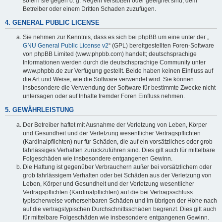
sofern sie gegen o. g. Regeln verstoßen oder geeignet sind, dem
Betreiber oder einem Dritten Schaden zuzufügen.
4. GENERAL PUBLIC LICENSE
Sie nehmen zur Kenntnis, dass es sich bei phpBB um eine unter der „
GNU General Public License v2
“ (GPL) bereitgestellten Foren-Software
von phpBB Limited (www.phpbb.com) handelt; deutschsprachige
Informationen werden durch die deutschsprachige Community unter
www.phpbb.de zur Verfügung gestellt. Beide haben keinen Einfluss auf
die Art und Weise, wie die Software verwendet wird. Sie können
insbesondere die Verwendung der Software für bestimmte Zwecke nicht
untersagen oder auf Inhalte fremder Foren Einfluss nehmen.
5. GEWÄHRLEISTUNG
Der Betreiber haftet mit Ausnahme der Verletzung von Leben, Körper
und Gesundheit und der Verletzung wesentlicher Vertragspflichten
(Kardinalpflichten) nur für Schäden, die auf ein vorsätzliches oder grob
fahrlässiges Verhalten zurückzuführen sind. Dies gilt auch für mittelbare
Folgeschäden wie insbesondere entgangenen Gewinn.
Die Haftung ist gegenüber Verbrauchern außer bei vorsätzlichem oder
grob fahrlässigem Verhalten oder bei Schäden aus der Verletzung von
Leben, Körper und Gesundheit und der Verletzung wesentlicher
Vertragspflichten (Kardinalpflichten) auf die bei Vertragsschluss
typischerweise vorhersehbaren Schäden und im übrigen der Höhe nach
auf die vertragstypischen Durchschnittsschäden begrenzt. Dies gilt auch
für mittelbare Folgeschäden wie insbesondere entgangenen Gewinn.