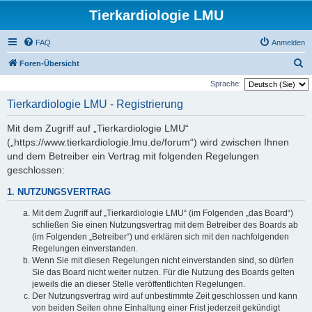
Tierkardiologie LMU
FAQ
Anmelden
S
Foren-Übersicht
u
Sprache:
c
Tierkardiologie LMU - Registrierung
h
Mit dem Zugriff auf „Tierkardiologie LMU“
e
(„https://www.tierkardiologie.lmu.de/forum“) wird zwischen Ihnen
und dem Betreiber ein Vertrag mit folgenden Regelungen
geschlossen:
1. NUTZUNGSVERTRAG
Mit dem Zugriff auf „Tierkardiologie LMU“ (im Folgenden „das Board“)
schließen Sie einen Nutzungsvertrag mit dem Betreiber des Boards ab
(im Folgenden „Betreiber“) und erklären sich mit den nachfolgenden
Regelungen einverstanden.
Wenn Sie mit diesen Regelungen nicht einverstanden sind, so dürfen
Sie das Board nicht weiter nutzen. Für die Nutzung des Boards gelten
jeweils die an dieser Stelle veröffentlichten Regelungen.
Der Nutzungsvertrag wird auf unbestimmte Zeit geschlossen und kann
von beiden Seiten ohne Einhaltung einer Frist jederzeit gekündigt