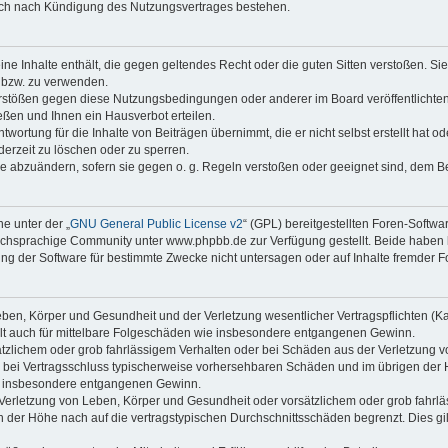
auch nach Kündigung des Nutzungsvertrages bestehen.
keine Inhalte enthält, die gegen geltendes Recht oder die guten Sitten verstoßen. Si
n bzw. zu verwenden.
erstößen gegen diese Nutzungsbedingungen oder anderer im Board veröffentlicht
ßen und Ihnen ein Hausverbot erteilen.
wortung für die Inhalte von Beiträgen übernimmt, die er nicht selbst erstellt hat 
derzeit zu löschen oder zu sperren.
äge abzuändern, sofern sie gegen o. g. Regeln verstoßen oder geeignet sind, dem 
e unter der „
GNU General Public License v2
“ (GPL) bereitgestellten Foren-Soft
chsprachige Community unter www.phpbb.de zur Verfügung gestellt. Beide haben ke
g der Software für bestimmte Zwecke nicht untersagen oder auf Inhalte fremder F
ben, Körper und Gesundheit und der Verletzung wesentlicher Vertragspflichten (Kard
gilt auch für mittelbare Folgeschäden wie insbesondere entgangenen Gewinn.
ätzlichem oder grob fahrlässigem Verhalten oder bei Schäden aus der Verletzung 
 die bei Vertragsschluss typischerweise vorhersehbaren Schäden und im übrigen de
wie insbesondere entgangenen Gewinn.
erletzung von Leben, Körper und Gesundheit oder vorsätzlichem oder grob fahrläs
der Höhe nach auf die vertragstypischen Durchschnittsschäden begrenzt. Dies gi