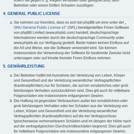
sofern sie gegen o. g. Regeln verstoßen oder geeignet sind, dem
Betreiber oder einem Dritten Schaden zuzufügen.
4. GENERAL PUBLIC LICENSE
Sie nehmen zur Kenntnis, dass es sich bei phpBB um eine unter der „
GNU General Public License v2
“ (GPL) bereitgestellten Foren-Software
von phpBB Limited (www.phpbb.com) handelt; deutschsprachige
Informationen werden durch die deutschsprachige Community unter
www.phpbb.de zur Verfügung gestellt. Beide haben keinen Einfluss auf
die Art und Weise, wie die Software verwendet wird. Sie können
insbesondere die Verwendung der Software für bestimmte Zwecke nicht
untersagen oder auf Inhalte fremder Foren Einfluss nehmen.
5. GEWÄHRLEISTUNG
Der Betreiber haftet mit Ausnahme der Verletzung von Leben, Körper
und Gesundheit und der Verletzung wesentlicher Vertragspflichten
(Kardinalpflichten) nur für Schäden, die auf ein vorsätzliches oder grob
fahrlässiges Verhalten zurückzuführen sind. Dies gilt auch für mittelbare
Folgeschäden wie insbesondere entgangenen Gewinn.
Die Haftung ist gegenüber Verbrauchern außer bei vorsätzlichem oder
grob fahrlässigem Verhalten oder bei Schäden aus der Verletzung von
Leben, Körper und Gesundheit und der Verletzung wesentlicher
Vertragspflichten (Kardinalpflichten) auf die bei Vertragsschluss
typischerweise vorhersehbaren Schäden und im übrigen der Höhe nach
auf die vertragstypischen Durchschnittsschäden begrenzt. Dies gilt auch
für mittelbare Folgeschäden wie insbesondere entgangenen Gewinn.