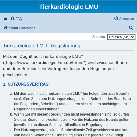
Tierkardiologie LMU
FAQ
Anmelden
S
Foren-Übersicht
u
Sprache:
c
Tierkardiologie LMU - Registrierung
h
Mit dem Zugriff auf „Tierkardiologie LMU“
e
(„https://www.tierkardiologie.lmu.de/forum“) wird zwischen Ihnen
und dem Betreiber ein Vertrag mit folgenden Regelungen
geschlossen:
1. NUTZUNGSVERTRAG
Mit dem Zugriff auf „Tierkardiologie LMU“ (im Folgenden „das Board“)
schließen Sie einen Nutzungsvertrag mit dem Betreiber des Boards ab
(im Folgenden „Betreiber“) und erklären sich mit den nachfolgenden
Regelungen einverstanden.
Wenn Sie mit diesen Regelungen nicht einverstanden sind, so dürfen
Sie das Board nicht weiter nutzen. Für die Nutzung des Boards gelten
jeweils die an dieser Stelle veröffentlichten Regelungen.
Der Nutzungsvertrag wird auf unbestimmte Zeit geschlossen und kann
von beiden Seiten ohne Einhaltung einer Frist jederzeit gekündigt