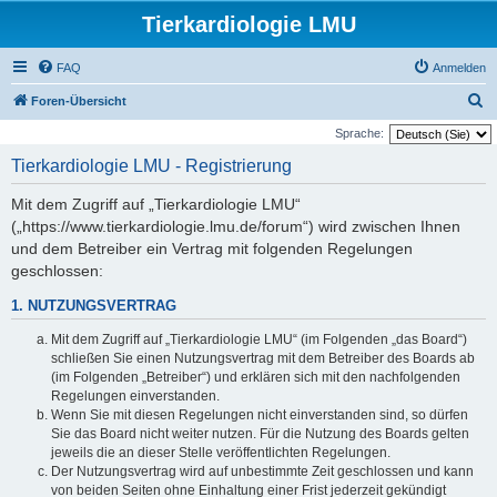
Tierkardiologie LMU
FAQ
Anmelden
S
Foren-Übersicht
u
Sprache:
c
Tierkardiologie LMU - Registrierung
h
Mit dem Zugriff auf „Tierkardiologie LMU“
e
(„https://www.tierkardiologie.lmu.de/forum“) wird zwischen Ihnen
und dem Betreiber ein Vertrag mit folgenden Regelungen
geschlossen:
1. NUTZUNGSVERTRAG
Mit dem Zugriff auf „Tierkardiologie LMU“ (im Folgenden „das Board“)
schließen Sie einen Nutzungsvertrag mit dem Betreiber des Boards ab
(im Folgenden „Betreiber“) und erklären sich mit den nachfolgenden
Regelungen einverstanden.
Wenn Sie mit diesen Regelungen nicht einverstanden sind, so dürfen
Sie das Board nicht weiter nutzen. Für die Nutzung des Boards gelten
jeweils die an dieser Stelle veröffentlichten Regelungen.
Der Nutzungsvertrag wird auf unbestimmte Zeit geschlossen und kann
von beiden Seiten ohne Einhaltung einer Frist jederzeit gekündigt