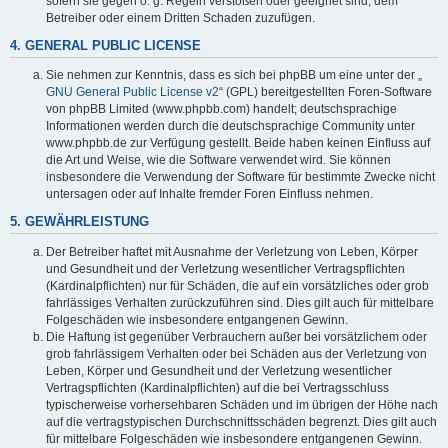
sofern sie gegen o. g. Regeln verstoßen oder geeignet sind, dem
Betreiber oder einem Dritten Schaden zuzufügen.
4. GENERAL PUBLIC LICENSE
Sie nehmen zur Kenntnis, dass es sich bei phpBB um eine unter der „
GNU General Public License v2
“ (GPL) bereitgestellten Foren-Software
von phpBB Limited (www.phpbb.com) handelt; deutschsprachige
Informationen werden durch die deutschsprachige Community unter
www.phpbb.de zur Verfügung gestellt. Beide haben keinen Einfluss auf
die Art und Weise, wie die Software verwendet wird. Sie können
insbesondere die Verwendung der Software für bestimmte Zwecke nicht
untersagen oder auf Inhalte fremder Foren Einfluss nehmen.
5. GEWÄHRLEISTUNG
Der Betreiber haftet mit Ausnahme der Verletzung von Leben, Körper
und Gesundheit und der Verletzung wesentlicher Vertragspflichten
(Kardinalpflichten) nur für Schäden, die auf ein vorsätzliches oder grob
fahrlässiges Verhalten zurückzuführen sind. Dies gilt auch für mittelbare
Folgeschäden wie insbesondere entgangenen Gewinn.
Die Haftung ist gegenüber Verbrauchern außer bei vorsätzlichem oder
grob fahrlässigem Verhalten oder bei Schäden aus der Verletzung von
Leben, Körper und Gesundheit und der Verletzung wesentlicher
Vertragspflichten (Kardinalpflichten) auf die bei Vertragsschluss
typischerweise vorhersehbaren Schäden und im übrigen der Höhe nach
auf die vertragstypischen Durchschnittsschäden begrenzt. Dies gilt auch
für mittelbare Folgeschäden wie insbesondere entgangenen Gewinn.