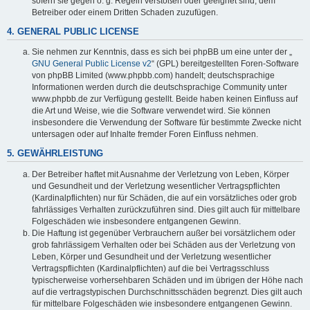
sofern sie gegen o. g. Regeln verstoßen oder geeignet sind, dem
Betreiber oder einem Dritten Schaden zuzufügen.
4. GENERAL PUBLIC LICENSE
Sie nehmen zur Kenntnis, dass es sich bei phpBB um eine unter der „
GNU General Public License v2
“ (GPL) bereitgestellten Foren-Software
von phpBB Limited (www.phpbb.com) handelt; deutschsprachige
Informationen werden durch die deutschsprachige Community unter
www.phpbb.de zur Verfügung gestellt. Beide haben keinen Einfluss auf
die Art und Weise, wie die Software verwendet wird. Sie können
insbesondere die Verwendung der Software für bestimmte Zwecke nicht
untersagen oder auf Inhalte fremder Foren Einfluss nehmen.
5. GEWÄHRLEISTUNG
Der Betreiber haftet mit Ausnahme der Verletzung von Leben, Körper
und Gesundheit und der Verletzung wesentlicher Vertragspflichten
(Kardinalpflichten) nur für Schäden, die auf ein vorsätzliches oder grob
fahrlässiges Verhalten zurückzuführen sind. Dies gilt auch für mittelbare
Folgeschäden wie insbesondere entgangenen Gewinn.
Die Haftung ist gegenüber Verbrauchern außer bei vorsätzlichem oder
grob fahrlässigem Verhalten oder bei Schäden aus der Verletzung von
Leben, Körper und Gesundheit und der Verletzung wesentlicher
Vertragspflichten (Kardinalpflichten) auf die bei Vertragsschluss
typischerweise vorhersehbaren Schäden und im übrigen der Höhe nach
auf die vertragstypischen Durchschnittsschäden begrenzt. Dies gilt auch
für mittelbare Folgeschäden wie insbesondere entgangenen Gewinn.