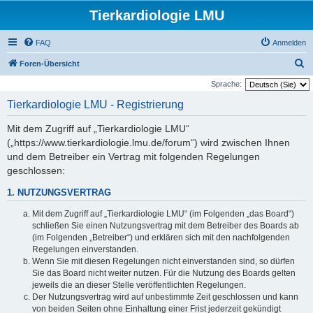
Tierkardiologie LMU
FAQ
Anmelden
S
Foren-Übersicht
u
Sprache:
c
Tierkardiologie LMU - Registrierung
h
Mit dem Zugriff auf „Tierkardiologie LMU“
e
(„https://www.tierkardiologie.lmu.de/forum“) wird zwischen Ihnen
und dem Betreiber ein Vertrag mit folgenden Regelungen
geschlossen:
1. NUTZUNGSVERTRAG
Mit dem Zugriff auf „Tierkardiologie LMU“ (im Folgenden „das Board“)
schließen Sie einen Nutzungsvertrag mit dem Betreiber des Boards ab
(im Folgenden „Betreiber“) und erklären sich mit den nachfolgenden
Regelungen einverstanden.
Wenn Sie mit diesen Regelungen nicht einverstanden sind, so dürfen
Sie das Board nicht weiter nutzen. Für die Nutzung des Boards gelten
jeweils die an dieser Stelle veröffentlichten Regelungen.
Der Nutzungsvertrag wird auf unbestimmte Zeit geschlossen und kann
von beiden Seiten ohne Einhaltung einer Frist jederzeit gekündigt