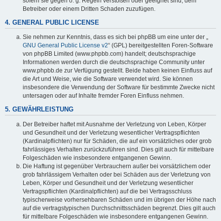
sofern sie gegen o. g. Regeln verstoßen oder geeignet sind, dem
Betreiber oder einem Dritten Schaden zuzufügen.
4. GENERAL PUBLIC LICENSE
Sie nehmen zur Kenntnis, dass es sich bei phpBB um eine unter der „
GNU General Public License v2
“ (GPL) bereitgestellten Foren-Software
von phpBB Limited (www.phpbb.com) handelt; deutschsprachige
Informationen werden durch die deutschsprachige Community unter
www.phpbb.de zur Verfügung gestellt. Beide haben keinen Einfluss auf
die Art und Weise, wie die Software verwendet wird. Sie können
insbesondere die Verwendung der Software für bestimmte Zwecke nicht
untersagen oder auf Inhalte fremder Foren Einfluss nehmen.
5. GEWÄHRLEISTUNG
Der Betreiber haftet mit Ausnahme der Verletzung von Leben, Körper
und Gesundheit und der Verletzung wesentlicher Vertragspflichten
(Kardinalpflichten) nur für Schäden, die auf ein vorsätzliches oder grob
fahrlässiges Verhalten zurückzuführen sind. Dies gilt auch für mittelbare
Folgeschäden wie insbesondere entgangenen Gewinn.
Die Haftung ist gegenüber Verbrauchern außer bei vorsätzlichem oder
grob fahrlässigem Verhalten oder bei Schäden aus der Verletzung von
Leben, Körper und Gesundheit und der Verletzung wesentlicher
Vertragspflichten (Kardinalpflichten) auf die bei Vertragsschluss
typischerweise vorhersehbaren Schäden und im übrigen der Höhe nach
auf die vertragstypischen Durchschnittsschäden begrenzt. Dies gilt auch
für mittelbare Folgeschäden wie insbesondere entgangenen Gewinn.