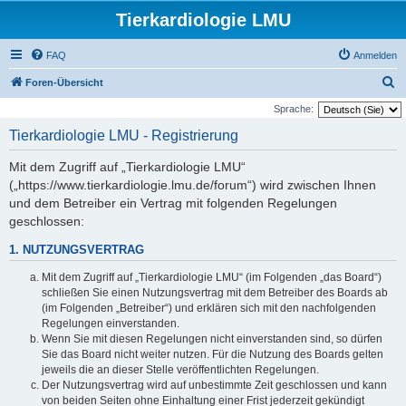
Tierkardiologie LMU
FAQ
Anmelden
S
Foren-Übersicht
u
Sprache:
c
Tierkardiologie LMU - Registrierung
h
Mit dem Zugriff auf „Tierkardiologie LMU“
e
(„https://www.tierkardiologie.lmu.de/forum“) wird zwischen Ihnen
und dem Betreiber ein Vertrag mit folgenden Regelungen
geschlossen:
1. NUTZUNGSVERTRAG
Mit dem Zugriff auf „Tierkardiologie LMU“ (im Folgenden „das Board“)
schließen Sie einen Nutzungsvertrag mit dem Betreiber des Boards ab
(im Folgenden „Betreiber“) und erklären sich mit den nachfolgenden
Regelungen einverstanden.
Wenn Sie mit diesen Regelungen nicht einverstanden sind, so dürfen
Sie das Board nicht weiter nutzen. Für die Nutzung des Boards gelten
jeweils die an dieser Stelle veröffentlichten Regelungen.
Der Nutzungsvertrag wird auf unbestimmte Zeit geschlossen und kann
von beiden Seiten ohne Einhaltung einer Frist jederzeit gekündigt