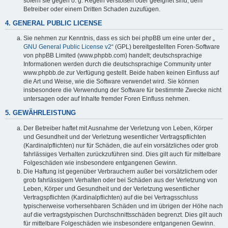
sofern sie gegen o. g. Regeln verstoßen oder geeignet sind, dem
Betreiber oder einem Dritten Schaden zuzufügen.
4. GENERAL PUBLIC LICENSE
Sie nehmen zur Kenntnis, dass es sich bei phpBB um eine unter der „
GNU General Public License v2
“ (GPL) bereitgestellten Foren-Software
von phpBB Limited (www.phpbb.com) handelt; deutschsprachige
Informationen werden durch die deutschsprachige Community unter
www.phpbb.de zur Verfügung gestellt. Beide haben keinen Einfluss auf
die Art und Weise, wie die Software verwendet wird. Sie können
insbesondere die Verwendung der Software für bestimmte Zwecke nicht
untersagen oder auf Inhalte fremder Foren Einfluss nehmen.
5. GEWÄHRLEISTUNG
Der Betreiber haftet mit Ausnahme der Verletzung von Leben, Körper
und Gesundheit und der Verletzung wesentlicher Vertragspflichten
(Kardinalpflichten) nur für Schäden, die auf ein vorsätzliches oder grob
fahrlässiges Verhalten zurückzuführen sind. Dies gilt auch für mittelbare
Folgeschäden wie insbesondere entgangenen Gewinn.
Die Haftung ist gegenüber Verbrauchern außer bei vorsätzlichem oder
grob fahrlässigem Verhalten oder bei Schäden aus der Verletzung von
Leben, Körper und Gesundheit und der Verletzung wesentlicher
Vertragspflichten (Kardinalpflichten) auf die bei Vertragsschluss
typischerweise vorhersehbaren Schäden und im übrigen der Höhe nach
auf die vertragstypischen Durchschnittsschäden begrenzt. Dies gilt auch
für mittelbare Folgeschäden wie insbesondere entgangenen Gewinn.