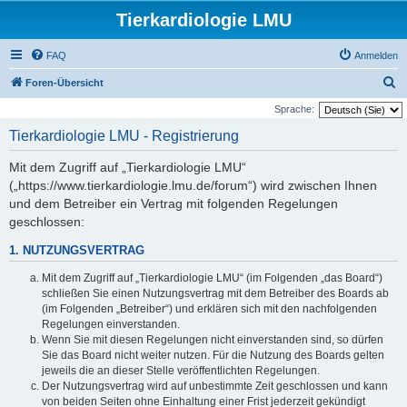
Tierkardiologie LMU
FAQ
Anmelden
S
Foren-Übersicht
u
Sprache:
c
Tierkardiologie LMU - Registrierung
h
Mit dem Zugriff auf „Tierkardiologie LMU“
e
(„https://www.tierkardiologie.lmu.de/forum“) wird zwischen Ihnen
und dem Betreiber ein Vertrag mit folgenden Regelungen
geschlossen:
1. NUTZUNGSVERTRAG
Mit dem Zugriff auf „Tierkardiologie LMU“ (im Folgenden „das Board“)
schließen Sie einen Nutzungsvertrag mit dem Betreiber des Boards ab
(im Folgenden „Betreiber“) und erklären sich mit den nachfolgenden
Regelungen einverstanden.
Wenn Sie mit diesen Regelungen nicht einverstanden sind, so dürfen
Sie das Board nicht weiter nutzen. Für die Nutzung des Boards gelten
jeweils die an dieser Stelle veröffentlichten Regelungen.
Der Nutzungsvertrag wird auf unbestimmte Zeit geschlossen und kann
von beiden Seiten ohne Einhaltung einer Frist jederzeit gekündigt