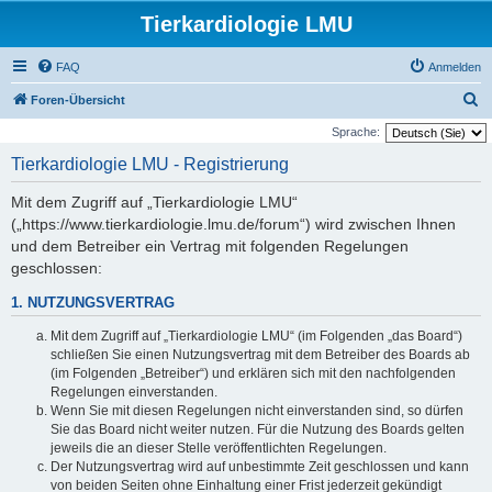
Tierkardiologie LMU
FAQ
Anmelden
S
Foren-Übersicht
u
Sprache:
c
Tierkardiologie LMU - Registrierung
h
Mit dem Zugriff auf „Tierkardiologie LMU“
e
(„https://www.tierkardiologie.lmu.de/forum“) wird zwischen Ihnen
und dem Betreiber ein Vertrag mit folgenden Regelungen
geschlossen:
1. NUTZUNGSVERTRAG
Mit dem Zugriff auf „Tierkardiologie LMU“ (im Folgenden „das Board“)
schließen Sie einen Nutzungsvertrag mit dem Betreiber des Boards ab
(im Folgenden „Betreiber“) und erklären sich mit den nachfolgenden
Regelungen einverstanden.
Wenn Sie mit diesen Regelungen nicht einverstanden sind, so dürfen
Sie das Board nicht weiter nutzen. Für die Nutzung des Boards gelten
jeweils die an dieser Stelle veröffentlichten Regelungen.
Der Nutzungsvertrag wird auf unbestimmte Zeit geschlossen und kann
von beiden Seiten ohne Einhaltung einer Frist jederzeit gekündigt