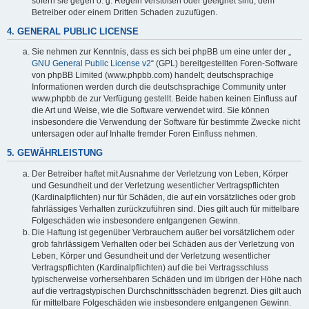
sofern sie gegen o. g. Regeln verstoßen oder geeignet sind, dem
Betreiber oder einem Dritten Schaden zuzufügen.
4. GENERAL PUBLIC LICENSE
Sie nehmen zur Kenntnis, dass es sich bei phpBB um eine unter der „
GNU General Public License v2
“ (GPL) bereitgestellten Foren-Software
von phpBB Limited (www.phpbb.com) handelt; deutschsprachige
Informationen werden durch die deutschsprachige Community unter
www.phpbb.de zur Verfügung gestellt. Beide haben keinen Einfluss auf
die Art und Weise, wie die Software verwendet wird. Sie können
insbesondere die Verwendung der Software für bestimmte Zwecke nicht
untersagen oder auf Inhalte fremder Foren Einfluss nehmen.
5. GEWÄHRLEISTUNG
Der Betreiber haftet mit Ausnahme der Verletzung von Leben, Körper
und Gesundheit und der Verletzung wesentlicher Vertragspflichten
(Kardinalpflichten) nur für Schäden, die auf ein vorsätzliches oder grob
fahrlässiges Verhalten zurückzuführen sind. Dies gilt auch für mittelbare
Folgeschäden wie insbesondere entgangenen Gewinn.
Die Haftung ist gegenüber Verbrauchern außer bei vorsätzlichem oder
grob fahrlässigem Verhalten oder bei Schäden aus der Verletzung von
Leben, Körper und Gesundheit und der Verletzung wesentlicher
Vertragspflichten (Kardinalpflichten) auf die bei Vertragsschluss
typischerweise vorhersehbaren Schäden und im übrigen der Höhe nach
auf die vertragstypischen Durchschnittsschäden begrenzt. Dies gilt auch
für mittelbare Folgeschäden wie insbesondere entgangenen Gewinn.