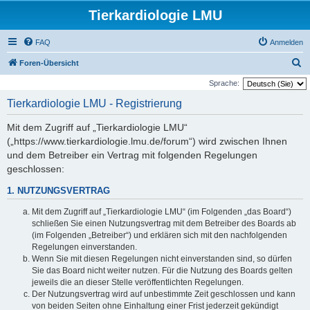
Tierkardiologie LMU
FAQ
Anmelden
S
Foren-Übersicht
u
Sprache:
c
Tierkardiologie LMU - Registrierung
h
Mit dem Zugriff auf „Tierkardiologie LMU“
e
(„https://www.tierkardiologie.lmu.de/forum“) wird zwischen Ihnen
und dem Betreiber ein Vertrag mit folgenden Regelungen
geschlossen:
1. NUTZUNGSVERTRAG
Mit dem Zugriff auf „Tierkardiologie LMU“ (im Folgenden „das Board“)
schließen Sie einen Nutzungsvertrag mit dem Betreiber des Boards ab
(im Folgenden „Betreiber“) und erklären sich mit den nachfolgenden
Regelungen einverstanden.
Wenn Sie mit diesen Regelungen nicht einverstanden sind, so dürfen
Sie das Board nicht weiter nutzen. Für die Nutzung des Boards gelten
jeweils die an dieser Stelle veröffentlichten Regelungen.
Der Nutzungsvertrag wird auf unbestimmte Zeit geschlossen und kann
von beiden Seiten ohne Einhaltung einer Frist jederzeit gekündigt