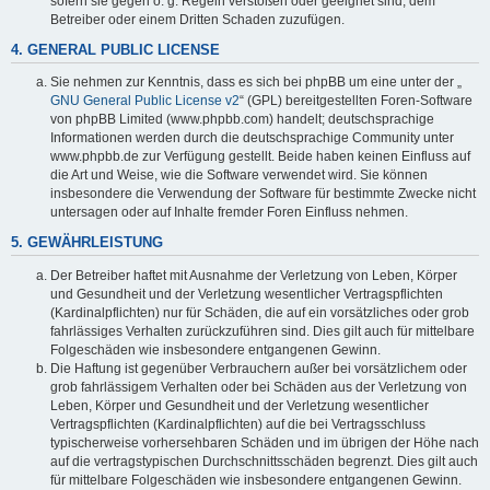
sofern sie gegen o. g. Regeln verstoßen oder geeignet sind, dem
Betreiber oder einem Dritten Schaden zuzufügen.
4. GENERAL PUBLIC LICENSE
Sie nehmen zur Kenntnis, dass es sich bei phpBB um eine unter der „
GNU General Public License v2
“ (GPL) bereitgestellten Foren-Software
von phpBB Limited (www.phpbb.com) handelt; deutschsprachige
Informationen werden durch die deutschsprachige Community unter
www.phpbb.de zur Verfügung gestellt. Beide haben keinen Einfluss auf
die Art und Weise, wie die Software verwendet wird. Sie können
insbesondere die Verwendung der Software für bestimmte Zwecke nicht
untersagen oder auf Inhalte fremder Foren Einfluss nehmen.
5. GEWÄHRLEISTUNG
Der Betreiber haftet mit Ausnahme der Verletzung von Leben, Körper
und Gesundheit und der Verletzung wesentlicher Vertragspflichten
(Kardinalpflichten) nur für Schäden, die auf ein vorsätzliches oder grob
fahrlässiges Verhalten zurückzuführen sind. Dies gilt auch für mittelbare
Folgeschäden wie insbesondere entgangenen Gewinn.
Die Haftung ist gegenüber Verbrauchern außer bei vorsätzlichem oder
grob fahrlässigem Verhalten oder bei Schäden aus der Verletzung von
Leben, Körper und Gesundheit und der Verletzung wesentlicher
Vertragspflichten (Kardinalpflichten) auf die bei Vertragsschluss
typischerweise vorhersehbaren Schäden und im übrigen der Höhe nach
auf die vertragstypischen Durchschnittsschäden begrenzt. Dies gilt auch
für mittelbare Folgeschäden wie insbesondere entgangenen Gewinn.