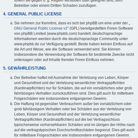
sofern sie gegen o. g. Regeln verstoßen oder geeignet sind, dem
Betreiber oder einem Dritten Schaden zuzufügen.
4. GENERAL PUBLIC LICENSE
Sie nehmen zur Kenntnis, dass es sich bei phpBB um eine unter der „
GNU General Public License v2
“ (GPL) bereitgestellten Foren-Software
von phpBB Limited (www.phpbb.com) handelt; deutschsprachige
Informationen werden durch die deutschsprachige Community unter
www.phpbb.de zur Verfügung gestellt. Beide haben keinen Einfluss auf
die Art und Weise, wie die Software verwendet wird. Sie können
insbesondere die Verwendung der Software für bestimmte Zwecke nicht
untersagen oder auf Inhalte fremder Foren Einfluss nehmen.
5. GEWÄHRLEISTUNG
Der Betreiber haftet mit Ausnahme der Verletzung von Leben, Körper
und Gesundheit und der Verletzung wesentlicher Vertragspflichten
(Kardinalpflichten) nur für Schäden, die auf ein vorsätzliches oder grob
fahrlässiges Verhalten zurückzuführen sind. Dies gilt auch für mittelbare
Folgeschäden wie insbesondere entgangenen Gewinn.
Die Haftung ist gegenüber Verbrauchern außer bei vorsätzlichem oder
grob fahrlässigem Verhalten oder bei Schäden aus der Verletzung von
Leben, Körper und Gesundheit und der Verletzung wesentlicher
Vertragspflichten (Kardinalpflichten) auf die bei Vertragsschluss
typischerweise vorhersehbaren Schäden und im übrigen der Höhe nach
auf die vertragstypischen Durchschnittsschäden begrenzt. Dies gilt auch
für mittelbare Folgeschäden wie insbesondere entgangenen Gewinn.