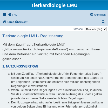
Tierkardiologie LMU
FAQ
Anmelden
S
Foren-Übersicht
u
Sprache:
c
Tierkardiologie LMU - Registrierung
h
Mit dem Zugriff auf „Tierkardiologie LMU“
e
(„https://www.tierkardiologie.lmu.de/forum“) wird zwischen Ihnen
und dem Betreiber ein Vertrag mit folgenden Regelungen
geschlossen:
1. NUTZUNGSVERTRAG
Mit dem Zugriff auf „Tierkardiologie LMU“ (im Folgenden „das Board“)
schließen Sie einen Nutzungsvertrag mit dem Betreiber des Boards ab
(im Folgenden „Betreiber“) und erklären sich mit den nachfolgenden
Regelungen einverstanden.
Wenn Sie mit diesen Regelungen nicht einverstanden sind, so dürfen
Sie das Board nicht weiter nutzen. Für die Nutzung des Boards gelten
jeweils die an dieser Stelle veröffentlichten Regelungen.
Der Nutzungsvertrag wird auf unbestimmte Zeit geschlossen und kann
von beiden Seiten ohne Einhaltung einer Frist jederzeit gekündigt