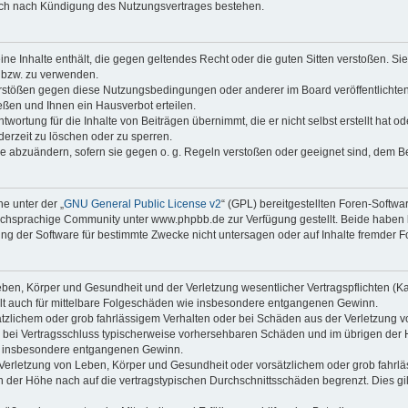
auch nach Kündigung des Nutzungsvertrages bestehen.
keine Inhalte enthält, die gegen geltendes Recht oder die guten Sitten verstoßen. Si
n bzw. zu verwenden.
erstößen gegen diese Nutzungsbedingungen oder anderer im Board veröffentlicht
ßen und Ihnen ein Hausverbot erteilen.
wortung für die Inhalte von Beiträgen übernimmt, die er nicht selbst erstellt hat 
derzeit zu löschen oder zu sperren.
äge abzuändern, sofern sie gegen o. g. Regeln verstoßen oder geeignet sind, dem 
e unter der „
GNU General Public License v2
“ (GPL) bereitgestellten Foren-Soft
chsprachige Community unter www.phpbb.de zur Verfügung gestellt. Beide haben ke
g der Software für bestimmte Zwecke nicht untersagen oder auf Inhalte fremder F
ben, Körper und Gesundheit und der Verletzung wesentlicher Vertragspflichten (Kard
gilt auch für mittelbare Folgeschäden wie insbesondere entgangenen Gewinn.
ätzlichem oder grob fahrlässigem Verhalten oder bei Schäden aus der Verletzung 
 die bei Vertragsschluss typischerweise vorhersehbaren Schäden und im übrigen de
wie insbesondere entgangenen Gewinn.
erletzung von Leben, Körper und Gesundheit oder vorsätzlichem oder grob fahrläs
der Höhe nach auf die vertragstypischen Durchschnittsschäden begrenzt. Dies gi