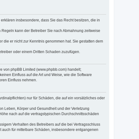
e erklären insbesondere, dass Sie das Recht besitzen, die in
en Regeln kann der Betreiber Sie nach Abmahnung zeitweise
oder die er nicht zur Kenntnis genommen hat. Sie gestatten dem
Betreiber oder einem Dritten Schaden zuzufügen.
ware von phpBB Limited (www.phpbb.com) handelt;
inen Einfluss auf die Art und Weise, wie die Software
oren Einfluss nehmen.
inalpflichten) nur für Schäden, die auf ein vorsätzliches oder
von Leben, Körper und Gesundheit und der Verletzung
r Höhe nach auf die vertragstypischen Durchschnittsschäden
sigem Verhalten des Betreibers auf die bei Vertragsschluss
lt auch für mittelbare Schäden, insbesondere entgangenen