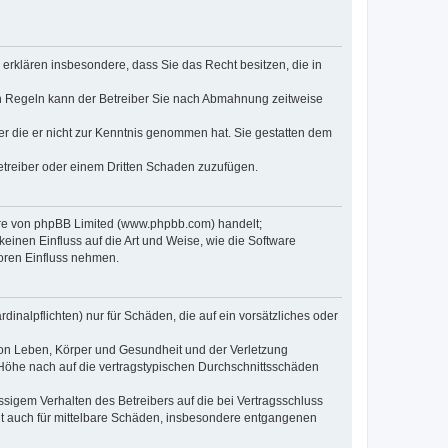
e erklären insbesondere, dass Sie das Recht besitzen, die in
en Regeln kann der Betreiber Sie nach Abmahnung zeitweise
oder die er nicht zur Kenntnis genommen hat. Sie gestatten dem
Betreiber oder einem Dritten Schaden zuzufügen.
ware von phpBB Limited (www.phpbb.com) handelt;
inen Einfluss auf die Art und Weise, wie die Software
oren Einfluss nehmen.
inalpflichten) nur für Schäden, die auf ein vorsätzliches oder
von Leben, Körper und Gesundheit und der Verletzung
r Höhe nach auf die vertragstypischen Durchschnittsschäden
sigem Verhalten des Betreibers auf die bei Vertragsschluss
lt auch für mittelbare Schäden, insbesondere entgangenen