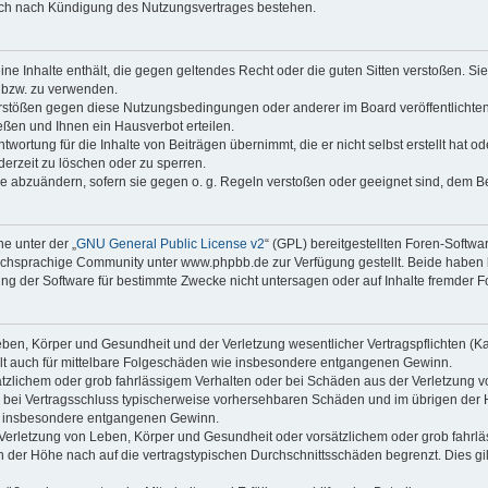
auch nach Kündigung des Nutzungsvertrages bestehen.
keine Inhalte enthält, die gegen geltendes Recht oder die guten Sitten verstoßen. Si
n bzw. zu verwenden.
erstößen gegen diese Nutzungsbedingungen oder anderer im Board veröffentlicht
ßen und Ihnen ein Hausverbot erteilen.
wortung für die Inhalte von Beiträgen übernimmt, die er nicht selbst erstellt hat 
derzeit zu löschen oder zu sperren.
äge abzuändern, sofern sie gegen o. g. Regeln verstoßen oder geeignet sind, dem 
e unter der „
GNU General Public License v2
“ (GPL) bereitgestellten Foren-Soft
chsprachige Community unter www.phpbb.de zur Verfügung gestellt. Beide haben ke
g der Software für bestimmte Zwecke nicht untersagen oder auf Inhalte fremder F
ben, Körper und Gesundheit und der Verletzung wesentlicher Vertragspflichten (Kard
gilt auch für mittelbare Folgeschäden wie insbesondere entgangenen Gewinn.
ätzlichem oder grob fahrlässigem Verhalten oder bei Schäden aus der Verletzung 
 die bei Vertragsschluss typischerweise vorhersehbaren Schäden und im übrigen de
wie insbesondere entgangenen Gewinn.
erletzung von Leben, Körper und Gesundheit oder vorsätzlichem oder grob fahrläs
der Höhe nach auf die vertragstypischen Durchschnittsschäden begrenzt. Dies gi