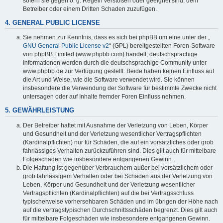
sofern sie gegen o. g. Regeln verstoßen oder geeignet sind, dem
Betreiber oder einem Dritten Schaden zuzufügen.
4. GENERAL PUBLIC LICENSE
Sie nehmen zur Kenntnis, dass es sich bei phpBB um eine unter der „
GNU General Public License v2
“ (GPL) bereitgestellten Foren-Software
von phpBB Limited (www.phpbb.com) handelt; deutschsprachige
Informationen werden durch die deutschsprachige Community unter
www.phpbb.de zur Verfügung gestellt. Beide haben keinen Einfluss auf
die Art und Weise, wie die Software verwendet wird. Sie können
insbesondere die Verwendung der Software für bestimmte Zwecke nicht
untersagen oder auf Inhalte fremder Foren Einfluss nehmen.
5. GEWÄHRLEISTUNG
Der Betreiber haftet mit Ausnahme der Verletzung von Leben, Körper
und Gesundheit und der Verletzung wesentlicher Vertragspflichten
(Kardinalpflichten) nur für Schäden, die auf ein vorsätzliches oder grob
fahrlässiges Verhalten zurückzuführen sind. Dies gilt auch für mittelbare
Folgeschäden wie insbesondere entgangenen Gewinn.
Die Haftung ist gegenüber Verbrauchern außer bei vorsätzlichem oder
grob fahrlässigem Verhalten oder bei Schäden aus der Verletzung von
Leben, Körper und Gesundheit und der Verletzung wesentlicher
Vertragspflichten (Kardinalpflichten) auf die bei Vertragsschluss
typischerweise vorhersehbaren Schäden und im übrigen der Höhe nach
auf die vertragstypischen Durchschnittsschäden begrenzt. Dies gilt auch
für mittelbare Folgeschäden wie insbesondere entgangenen Gewinn.