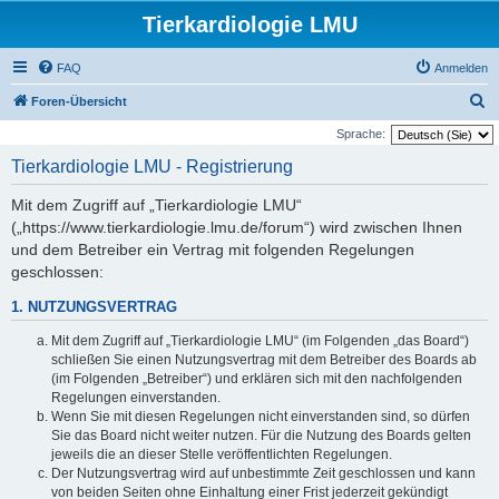
Tierkardiologie LMU
FAQ
Anmelden
S
Foren-Übersicht
u
Sprache:
c
Tierkardiologie LMU - Registrierung
h
Mit dem Zugriff auf „Tierkardiologie LMU“
e
(„https://www.tierkardiologie.lmu.de/forum“) wird zwischen Ihnen
und dem Betreiber ein Vertrag mit folgenden Regelungen
geschlossen:
1. NUTZUNGSVERTRAG
Mit dem Zugriff auf „Tierkardiologie LMU“ (im Folgenden „das Board“)
schließen Sie einen Nutzungsvertrag mit dem Betreiber des Boards ab
(im Folgenden „Betreiber“) und erklären sich mit den nachfolgenden
Regelungen einverstanden.
Wenn Sie mit diesen Regelungen nicht einverstanden sind, so dürfen
Sie das Board nicht weiter nutzen. Für die Nutzung des Boards gelten
jeweils die an dieser Stelle veröffentlichten Regelungen.
Der Nutzungsvertrag wird auf unbestimmte Zeit geschlossen und kann
von beiden Seiten ohne Einhaltung einer Frist jederzeit gekündigt