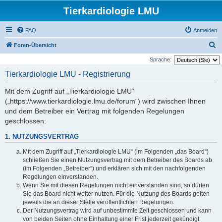
Tierkardiologie LMU
FAQ
Anmelden
S
Foren-Übersicht
u
Sprache:
c
Tierkardiologie LMU - Registrierung
h
Mit dem Zugriff auf „Tierkardiologie LMU“
e
(„https://www.tierkardiologie.lmu.de/forum“) wird zwischen Ihnen
und dem Betreiber ein Vertrag mit folgenden Regelungen
geschlossen:
1. NUTZUNGSVERTRAG
Mit dem Zugriff auf „Tierkardiologie LMU“ (im Folgenden „das Board“)
schließen Sie einen Nutzungsvertrag mit dem Betreiber des Boards ab
(im Folgenden „Betreiber“) und erklären sich mit den nachfolgenden
Regelungen einverstanden.
Wenn Sie mit diesen Regelungen nicht einverstanden sind, so dürfen
Sie das Board nicht weiter nutzen. Für die Nutzung des Boards gelten
jeweils die an dieser Stelle veröffentlichten Regelungen.
Der Nutzungsvertrag wird auf unbestimmte Zeit geschlossen und kann
von beiden Seiten ohne Einhaltung einer Frist jederzeit gekündigt