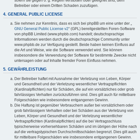
sofern sie gegen o. g. Regeln verstoßen oder geeignet sind, dem
Betreiber oder einem Dritten Schaden zuzufügen.
4. GENERAL PUBLIC LICENSE
Sie nehmen zur Kenntnis, dass es sich bei phpBB um eine unter der „
GNU General Public License v2
“ (GPL) bereitgestellten Foren-Software
von phpBB Limited (www.phpbb.com) handelt; deutschsprachige
Informationen werden durch die deutschsprachige Community unter
www.phpbb.de zur Verfügung gestellt. Beide haben keinen Einfluss auf
die Art und Weise, wie die Software verwendet wird. Sie können
insbesondere die Verwendung der Software für bestimmte Zwecke nicht
untersagen oder auf Inhalte fremder Foren Einfluss nehmen.
5. GEWÄHRLEISTUNG
Der Betreiber haftet mit Ausnahme der Verletzung von Leben, Körper
und Gesundheit und der Verletzung wesentlicher Vertragspflichten
(Kardinalpflichten) nur für Schäden, die auf ein vorsätzliches oder grob
fahrlässiges Verhalten zurückzuführen sind. Dies gilt auch für mittelbare
Folgeschäden wie insbesondere entgangenen Gewinn.
Die Haftung ist gegenüber Verbrauchern außer bei vorsätzlichem oder
grob fahrlässigem Verhalten oder bei Schäden aus der Verletzung von
Leben, Körper und Gesundheit und der Verletzung wesentlicher
Vertragspflichten (Kardinalpflichten) auf die bei Vertragsschluss
typischerweise vorhersehbaren Schäden und im übrigen der Höhe nach
auf die vertragstypischen Durchschnittsschäden begrenzt. Dies gilt auch
für mittelbare Folgeschäden wie insbesondere entgangenen Gewinn.