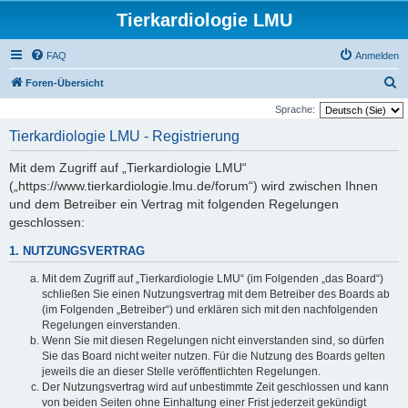
Tierkardiologie LMU
FAQ
Anmelden
S
Foren-Übersicht
u
Sprache:
c
Tierkardiologie LMU - Registrierung
h
Mit dem Zugriff auf „Tierkardiologie LMU“
e
(„https://www.tierkardiologie.lmu.de/forum“) wird zwischen Ihnen
und dem Betreiber ein Vertrag mit folgenden Regelungen
geschlossen:
1. NUTZUNGSVERTRAG
Mit dem Zugriff auf „Tierkardiologie LMU“ (im Folgenden „das Board“)
schließen Sie einen Nutzungsvertrag mit dem Betreiber des Boards ab
(im Folgenden „Betreiber“) und erklären sich mit den nachfolgenden
Regelungen einverstanden.
Wenn Sie mit diesen Regelungen nicht einverstanden sind, so dürfen
Sie das Board nicht weiter nutzen. Für die Nutzung des Boards gelten
jeweils die an dieser Stelle veröffentlichten Regelungen.
Der Nutzungsvertrag wird auf unbestimmte Zeit geschlossen und kann
von beiden Seiten ohne Einhaltung einer Frist jederzeit gekündigt