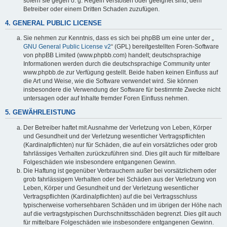
sofern sie gegen o. g. Regeln verstoßen oder geeignet sind, dem
Betreiber oder einem Dritten Schaden zuzufügen.
4. GENERAL PUBLIC LICENSE
Sie nehmen zur Kenntnis, dass es sich bei phpBB um eine unter der „
GNU General Public License v2
“ (GPL) bereitgestellten Foren-Software
von phpBB Limited (www.phpbb.com) handelt; deutschsprachige
Informationen werden durch die deutschsprachige Community unter
www.phpbb.de zur Verfügung gestellt. Beide haben keinen Einfluss auf
die Art und Weise, wie die Software verwendet wird. Sie können
insbesondere die Verwendung der Software für bestimmte Zwecke nicht
untersagen oder auf Inhalte fremder Foren Einfluss nehmen.
5. GEWÄHRLEISTUNG
Der Betreiber haftet mit Ausnahme der Verletzung von Leben, Körper
und Gesundheit und der Verletzung wesentlicher Vertragspflichten
(Kardinalpflichten) nur für Schäden, die auf ein vorsätzliches oder grob
fahrlässiges Verhalten zurückzuführen sind. Dies gilt auch für mittelbare
Folgeschäden wie insbesondere entgangenen Gewinn.
Die Haftung ist gegenüber Verbrauchern außer bei vorsätzlichem oder
grob fahrlässigem Verhalten oder bei Schäden aus der Verletzung von
Leben, Körper und Gesundheit und der Verletzung wesentlicher
Vertragspflichten (Kardinalpflichten) auf die bei Vertragsschluss
typischerweise vorhersehbaren Schäden und im übrigen der Höhe nach
auf die vertragstypischen Durchschnittsschäden begrenzt. Dies gilt auch
für mittelbare Folgeschäden wie insbesondere entgangenen Gewinn.