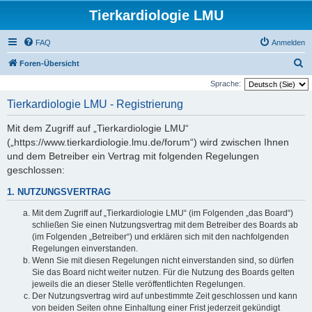
Tierkardiologie LMU
FAQ
Anmelden
S
Foren-Übersicht
u
Sprache:
c
Tierkardiologie LMU - Registrierung
h
Mit dem Zugriff auf „Tierkardiologie LMU“
e
(„https://www.tierkardiologie.lmu.de/forum“) wird zwischen Ihnen
und dem Betreiber ein Vertrag mit folgenden Regelungen
geschlossen:
1. NUTZUNGSVERTRAG
Mit dem Zugriff auf „Tierkardiologie LMU“ (im Folgenden „das Board“)
schließen Sie einen Nutzungsvertrag mit dem Betreiber des Boards ab
(im Folgenden „Betreiber“) und erklären sich mit den nachfolgenden
Regelungen einverstanden.
Wenn Sie mit diesen Regelungen nicht einverstanden sind, so dürfen
Sie das Board nicht weiter nutzen. Für die Nutzung des Boards gelten
jeweils die an dieser Stelle veröffentlichten Regelungen.
Der Nutzungsvertrag wird auf unbestimmte Zeit geschlossen und kann
von beiden Seiten ohne Einhaltung einer Frist jederzeit gekündigt