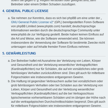
sofern sie gegen o. g. Regeln verstoßen oder geeignet sind, dem
Betreiber oder einem Dritten Schaden zuzufügen.
4. GENERAL PUBLIC LICENSE
Sie nehmen zur Kenntnis, dass es sich bei phpBB um eine unter der „
GNU General Public License v2
“ (GPL) bereitgestellten Foren-Software
von phpBB Limited (www.phpbb.com) handelt; deutschsprachige
Informationen werden durch die deutschsprachige Community unter
www.phpbb.de zur Verfügung gestellt. Beide haben keinen Einfluss auf
die Art und Weise, wie die Software verwendet wird. Sie können
insbesondere die Verwendung der Software für bestimmte Zwecke nicht
untersagen oder auf Inhalte fremder Foren Einfluss nehmen.
5. GEWÄHRLEISTUNG
Der Betreiber haftet mit Ausnahme der Verletzung von Leben, Körper
und Gesundheit und der Verletzung wesentlicher Vertragspflichten
(Kardinalpflichten) nur für Schäden, die auf ein vorsätzliches oder grob
fahrlässiges Verhalten zurückzuführen sind. Dies gilt auch für mittelbare
Folgeschäden wie insbesondere entgangenen Gewinn.
Die Haftung ist gegenüber Verbrauchern außer bei vorsätzlichem oder
grob fahrlässigem Verhalten oder bei Schäden aus der Verletzung von
Leben, Körper und Gesundheit und der Verletzung wesentlicher
Vertragspflichten (Kardinalpflichten) auf die bei Vertragsschluss
typischerweise vorhersehbaren Schäden und im übrigen der Höhe nach
auf die vertragstypischen Durchschnittsschäden begrenzt. Dies gilt auch
für mittelbare Folgeschäden wie insbesondere entgangenen Gewinn.