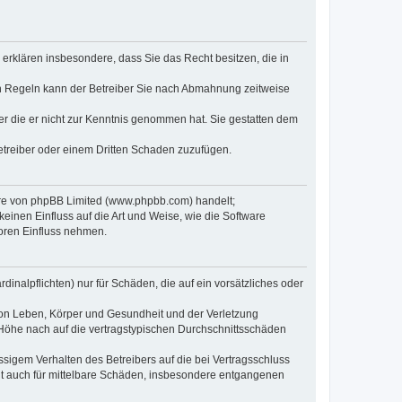
e erklären insbesondere, dass Sie das Recht besitzen, die in
en Regeln kann der Betreiber Sie nach Abmahnung zeitweise
oder die er nicht zur Kenntnis genommen hat. Sie gestatten dem
Betreiber oder einem Dritten Schaden zuzufügen.
ware von phpBB Limited (www.phpbb.com) handelt;
inen Einfluss auf die Art und Weise, wie die Software
oren Einfluss nehmen.
inalpflichten) nur für Schäden, die auf ein vorsätzliches oder
von Leben, Körper und Gesundheit und der Verletzung
r Höhe nach auf die vertragstypischen Durchschnittsschäden
sigem Verhalten des Betreibers auf die bei Vertragsschluss
lt auch für mittelbare Schäden, insbesondere entgangenen