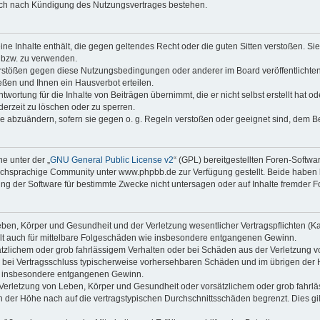
auch nach Kündigung des Nutzungsvertrages bestehen.
keine Inhalte enthält, die gegen geltendes Recht oder die guten Sitten verstoßen. Si
n bzw. zu verwenden.
erstößen gegen diese Nutzungsbedingungen oder anderer im Board veröffentlicht
ßen und Ihnen ein Hausverbot erteilen.
wortung für die Inhalte von Beiträgen übernimmt, die er nicht selbst erstellt hat 
derzeit zu löschen oder zu sperren.
äge abzuändern, sofern sie gegen o. g. Regeln verstoßen oder geeignet sind, dem 
e unter der „
GNU General Public License v2
“ (GPL) bereitgestellten Foren-Soft
chsprachige Community unter www.phpbb.de zur Verfügung gestellt. Beide haben ke
g der Software für bestimmte Zwecke nicht untersagen oder auf Inhalte fremder F
ben, Körper und Gesundheit und der Verletzung wesentlicher Vertragspflichten (Kard
gilt auch für mittelbare Folgeschäden wie insbesondere entgangenen Gewinn.
ätzlichem oder grob fahrlässigem Verhalten oder bei Schäden aus der Verletzung 
 die bei Vertragsschluss typischerweise vorhersehbaren Schäden und im übrigen de
wie insbesondere entgangenen Gewinn.
erletzung von Leben, Körper und Gesundheit oder vorsätzlichem oder grob fahrläs
der Höhe nach auf die vertragstypischen Durchschnittsschäden begrenzt. Dies gi