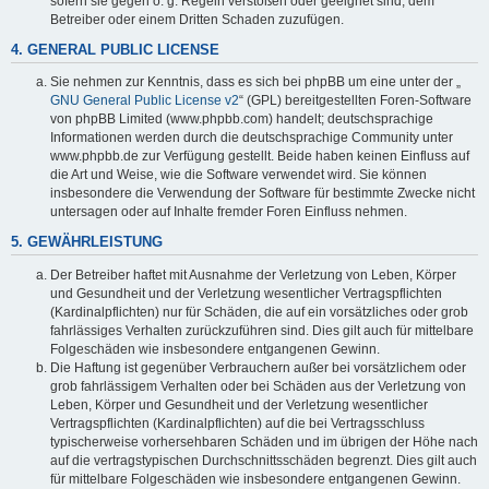
sofern sie gegen o. g. Regeln verstoßen oder geeignet sind, dem
Betreiber oder einem Dritten Schaden zuzufügen.
4. GENERAL PUBLIC LICENSE
Sie nehmen zur Kenntnis, dass es sich bei phpBB um eine unter der „
GNU General Public License v2
“ (GPL) bereitgestellten Foren-Software
von phpBB Limited (www.phpbb.com) handelt; deutschsprachige
Informationen werden durch die deutschsprachige Community unter
www.phpbb.de zur Verfügung gestellt. Beide haben keinen Einfluss auf
die Art und Weise, wie die Software verwendet wird. Sie können
insbesondere die Verwendung der Software für bestimmte Zwecke nicht
untersagen oder auf Inhalte fremder Foren Einfluss nehmen.
5. GEWÄHRLEISTUNG
Der Betreiber haftet mit Ausnahme der Verletzung von Leben, Körper
und Gesundheit und der Verletzung wesentlicher Vertragspflichten
(Kardinalpflichten) nur für Schäden, die auf ein vorsätzliches oder grob
fahrlässiges Verhalten zurückzuführen sind. Dies gilt auch für mittelbare
Folgeschäden wie insbesondere entgangenen Gewinn.
Die Haftung ist gegenüber Verbrauchern außer bei vorsätzlichem oder
grob fahrlässigem Verhalten oder bei Schäden aus der Verletzung von
Leben, Körper und Gesundheit und der Verletzung wesentlicher
Vertragspflichten (Kardinalpflichten) auf die bei Vertragsschluss
typischerweise vorhersehbaren Schäden und im übrigen der Höhe nach
auf die vertragstypischen Durchschnittsschäden begrenzt. Dies gilt auch
für mittelbare Folgeschäden wie insbesondere entgangenen Gewinn.