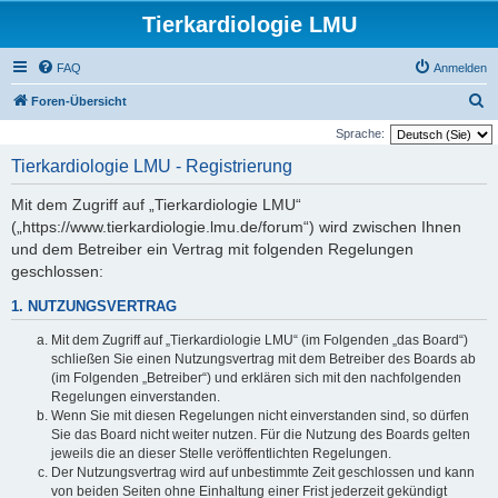
Tierkardiologie LMU
FAQ
Anmelden
S
Foren-Übersicht
u
Sprache:
c
Tierkardiologie LMU - Registrierung
h
Mit dem Zugriff auf „Tierkardiologie LMU“
e
(„https://www.tierkardiologie.lmu.de/forum“) wird zwischen Ihnen
und dem Betreiber ein Vertrag mit folgenden Regelungen
geschlossen:
1. NUTZUNGSVERTRAG
Mit dem Zugriff auf „Tierkardiologie LMU“ (im Folgenden „das Board“)
schließen Sie einen Nutzungsvertrag mit dem Betreiber des Boards ab
(im Folgenden „Betreiber“) und erklären sich mit den nachfolgenden
Regelungen einverstanden.
Wenn Sie mit diesen Regelungen nicht einverstanden sind, so dürfen
Sie das Board nicht weiter nutzen. Für die Nutzung des Boards gelten
jeweils die an dieser Stelle veröffentlichten Regelungen.
Der Nutzungsvertrag wird auf unbestimmte Zeit geschlossen und kann
von beiden Seiten ohne Einhaltung einer Frist jederzeit gekündigt